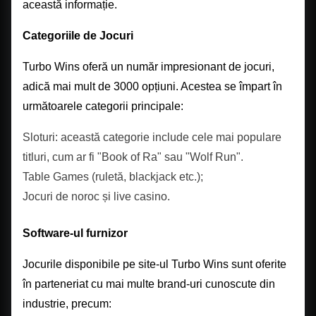
această informație.
Categoriile de Jocuri
Turbo Wins oferă un număr impresionant de jocuri,
adică mai mult de 3000 opțiuni. Acestea se împart în
următoarele categorii principale:
Sloturi: această categorie include cele mai populare
titluri, cum ar fi "Book of Ra" sau "Wolf Run".
Table Games (ruletă, blackjack etc.);
Jocuri de noroc și live casino.
Software-ul furnizor
Jocurile disponibile pe site-ul Turbo Wins sunt oferite
în parteneriat cu mai multe brand-uri cunoscute din
industrie, precum: