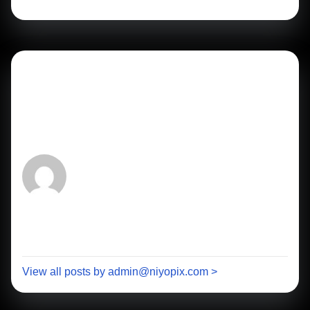
Author: admin@niyopix.com
View all posts by admin@niyopix.com >