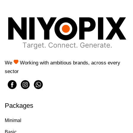
We
Working with ambitious brands, across every
sector
Packages
Minimal
Basic