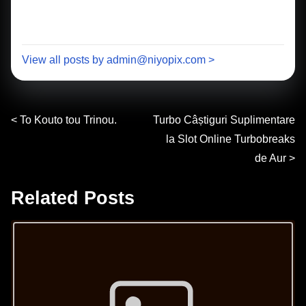
Author: admin@niyopix.com
View all posts by admin@niyopix.com >
P
<
To Kouto tou Trinou.
Turbo Câștiguri Suplimentare
la Slot Online Turbobreaks
o
de Aur
>
s
Related Posts
t
Image Placeholder
s
n
a