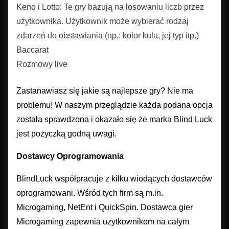
Keno i Lotto: Te gry bazują na losowaniu liczb przez
użytkownika. Użytkownik może wybierać rodzaj
zdarzeń do obstawiania (np.: kolor kula, jej typ itp.)
Baccarat
Rozmowy live
Zastanawiasz się jakie są najlepsze gry? Nie ma
problemu! W naszym przeglądzie każda podana opcja
została sprawdzona i okazało się że marka Blind Luck
jest pożyczką godną uwagi.
Dostawcy Oprogramowania
BlindLuck współpracuje z kilku wiodących dostawców
oprogramowani. Wśród tych firm są m.in.
Microgaming, NetEnt i QuickSpin. Dostawca gier
Microgaming zapewnia użytkownikom na całym