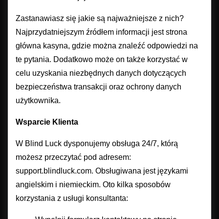
Zastanawiasz się jakie są najważniejsze z nich?
Najprzydatniejszym źródłem informacji jest strona
główna kasyna, gdzie można znaleźć odpowiedzi na
te pytania. Dodatkowo może on także korzystać w
celu uzyskania niezbędnych danych dotyczących
bezpieczeństwa transakcji oraz ochrony danych
użytkownika.
Wsparcie Klienta
W Blind Luck dysponujemy obsługa 24/7, którą
możesz przeczytać pod adresem:
support.blindluck.com. Obsługiwana jest językami
angielskim i niemieckim. Oto kilka sposobów
korzystania z usługi konsultanta: