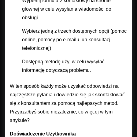
Wypełnij formularz kontaktowy na stronie
głownej w celu wysyłania wiadomości do
obsługi.
Wybierz jedną z trzech dostępnych opcji (pomoc
online, pomocy po e-mailu lub konsultacji
telefonicznej)
Dostępną metodę użyj w celu wysyłać
informację dotyczącą problemu.
W ten sposób każdy może uzyskać odpowiedzi na
najczęstsze pytania i dowiedzie się jak skontaktować
się z konsultantem za pomocą najlepszych metod.
Przyjrzałbyś sobie niezależnie, co więcej w tym
artykule?
Doświadczenie Użytkownika