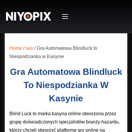
S
k
i
p
t
o
Home
/
seo
/ Gra Automatowa Blindluck to
c
Niespodzianka w Kasynie
o
Gra Automatowa Blindluck
n
t
To Niespodzianka W
e
n
Kasynie
t
Blind Luck to marka kasyna online stworzona przez
grupę doświadczonych specjalistów branży hazardu,
którzy chcieli stworzyć platformę gry online na