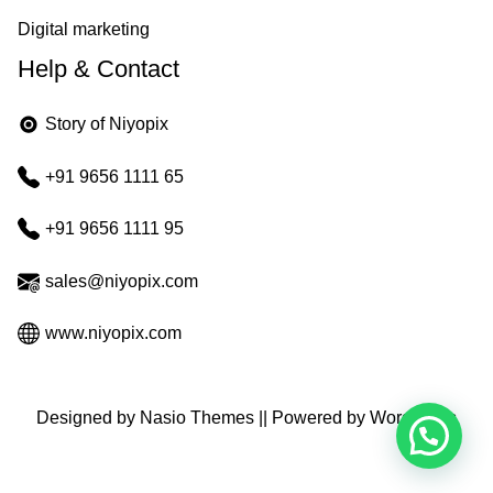
Digital marketing
Help & Contact
Story of Niyopix
+91 9656 1111 65
+91 9656 1111 95
sales@niyopix.com
www.niyopix.com
Designed by
Nasio Themes
||
Powered by
WordPress