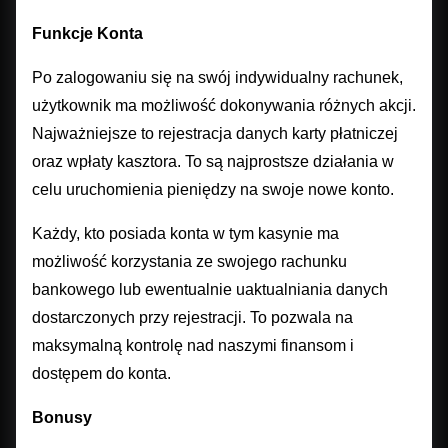
Funkcje Konta
Po zalogowaniu się na swój indywidualny rachunek,
użytkownik ma możliwość dokonywania różnych akcji.
Najważniejsze to rejestracja danych karty płatniczej
oraz wpłaty kasztora. To są najprostsze działania w
celu uruchomienia pieniędzy na swoje nowe konto.
Każdy, kto posiada konta w tym kasynie ma
możliwość korzystania ze swojego rachunku
bankowego lub ewentualnie uaktualniania danych
dostarczonych przy rejestracji. To pozwala na
maksymalną kontrolę nad naszymi finansom i
dostępem do konta.
Bonusy