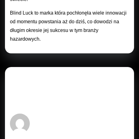
Blind Luck to marka która pochłonęła wiele innowacji
od momentu powstania aż do dziś, co dowodzi na
długim okresie jej sukcesu w tym branży
hazardowych.