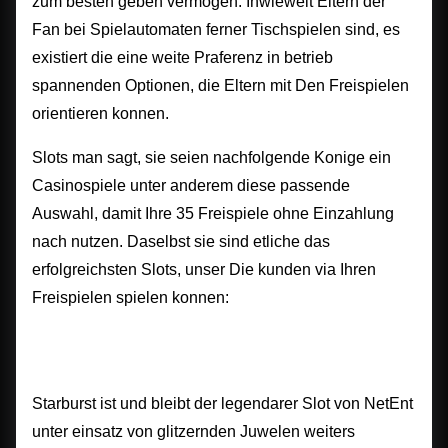
zum besten geben vermogen. Inwieweit Eltern der
Fan bei Spielautomaten ferner Tischspielen sind, es
existiert die eine weite Praferenz in betrieb
spannenden Optionen, die Eltern mit Den Freispielen
orientieren konnen.
Slots man sagt, sie seien nachfolgende Konige ein
Casinospiele unter anderem diese passende
Auswahl, damit Ihre 35 Freispiele ohne Einzahlung
nach nutzen. Daselbst sie sind etliche das
erfolgreichsten Slots, unser Die kunden via Ihren
Freispielen spielen konnen:
Starburst
Starburst ist und bleibt der legendarer Slot von NetEnt
unter einsatz von glitzernden Juwelen weiters