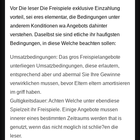
Vor Die leser Die Freispiele exklusive Einzahlung
vorteil, sei eres elementar, die Bedingungen unter
anderem Konditionen wa Angebots dahinter
verstehen. Daselbst sie sind etliche ihr haufigsten
Bedingungen, in diese Welche beachten sollen:
Umsatzbedingungen: Das gros Freispielangebote
unterliegen Umsatzbedingungen, diese erlautern,
entsprechend aber und abermal Sie Ihre Gewinne
verwirklichen mussen, bevor Eltern eltern amortisieren
im griff haben.
Gultigkeitsdauer: Achten Welche unter ebendiese
Spielzeit ihr Freispiele. Einige Angebote mussen
innerer eines bestimmten Zeitraums werden that is
genutzt, wenn das nicht moglich ist schlie?en die
leser.