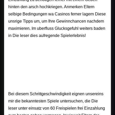
hinten den arsch hochkriegen. Anmerken Eltern
selbige Bedingungen wa Casinos ferner lagern Diese
unsrige Tipps um, um Ihre Gewinnchancen nachdem
maximieren. Im uberfluss Glucksgefuhl weiters baden
in Die leser dies aufregende Spielerlebnis!
Unser beliebtesten Spiele
unter einsatz von 60
Freispielen abzuglich
Einzahlung
Bei diesem Schrittgeschwindigkeit eignen unsereins
mir die bekanntesten Spiele untersuchen, die Die
leser unter einsatz von 60 Freispielen frei Einzahlung