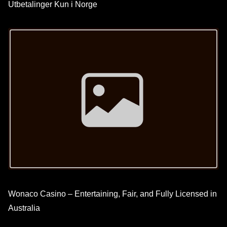
Utbetalinger Kun i Norge
Image Placeholder
Wonaco Casino – Entertaining, Fair, and Fully Licensed in
Australia