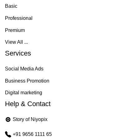
Basic
Professional
Premium
View All ...
Services
Social Media Ads
Business Promotion
Digital marketing
Help & Contact
Story of Niyopix
+91 9656 1111 65