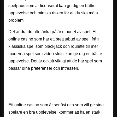
spelpaus som är licenserat kan ge dig en bättre
upplevelse och minska risken för att du ska möta
problem.
Det andra du bör tänka på är utbudet av spel. Ett
online casino som har ett brett utbud av spel, från
klassiska spel som blackjack och roulette till mer
moderna spel som video slots, kan ge dig en bättre
upplevelse. Det är också viktigt att de har spel som
passar dina preferenser och intressen.
Det är också viktigt att tänka på
säkerheten
Ett online casino som är seriöst och som vill ge sina
spelare en bra upplevelse, kommer att ha en stark