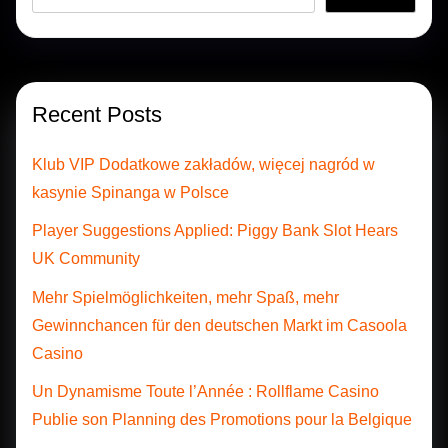
Recent Posts
Klub VIP Dodatkowe zakładów, więcej nagród w
kasynie Spinanga w Polsce
Player Suggestions Applied: Piggy Bank Slot Hears
UK Community
Mehr Spielmöglichkeiten, mehr Spaß, mehr
Gewinnchancen für den deutschen Markt im Casoola
Casino
Un Dynamisme Toute l’Année : Rollflame Casino
Publie son Planning des Promotions pour la Belgique