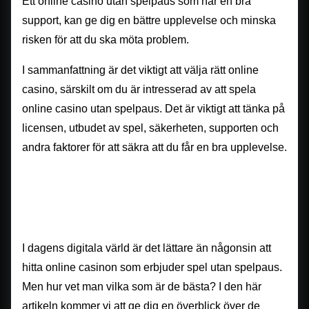
Ett online casino utan spelpaus som har en bra
support, kan ge dig en bättre upplevelse och minska
risken för att du ska möta problem.
I sammanfattning är det viktigt att välja rätt online
casino, särskilt om du är intresserad av att spela
online casino utan spelpaus. Det är viktigt att tänka på
licensen, utbudet av spel, säkerheten, supporten och
andra faktorer för att säkra att du får en bra upplevelse.
De bästa online casinon utan
spelpaus 2025 – en överblick
I dagens digitala värld är det lättare än någonsin att
hitta online casinon som erbjuder spel utan spelpaus.
Men hur vet man vilka som är de bästa? I den här
artikeln kommer vi att ge dig en överblick över de