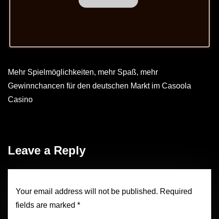
Mehr Spielmöglichkeiten, mehr Spaß, mehr
Gewinnchancen für den deutschen Markt im Casoola
Casino
Leave a Reply
Your email address will not be published.
Required
fields are marked
*