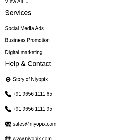
View All ...
Services
Social Media Ads
Business Promotion
Digital marketing
Help & Contact
Story of Niyopix
+91 9656 1111 65
+91 9656 1111 95
sales@niyopix.com
www.niyopix.com