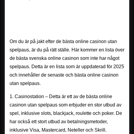
De bästa online casinon utan
spelpaus
Om du är på jakt efter de bästa online casinon utan
spelpaus, är du på rätt ställe. Här kommer en lista över
de bästa svenska online casinon som inte har något
spelpaus. Detta är en lista som är uppdaterad för 2025
och innehåller de senaste och bästa online casinon
utan spelpaus.
1. Casinostation – Detta är ett av de bästa online
casinon utan spelpaus som erbjuder en stor utbud av
spel, inklusive slots, blackjack, roulette och poker. De
har också ett stort utbud av betalningsmetoder,
inklusive Visa, Mastercard, Neteller och Skrill.