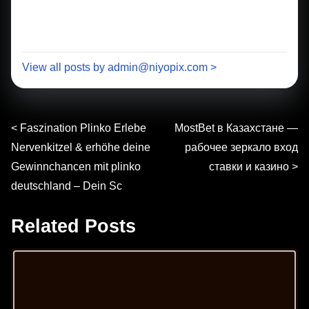
Author: admin@niyopix.com
View all posts by admin@niyopix.com >
P
<
Faszination Plinko Erlebe
MostBet в Казахстане —
Nervenkitzel & erhöhe deine
рабочее зеркало вход
o
Gewinnchancen mit plinko
ставки и казино
>
s
deutschland – Dein Sc
t
Related Posts
s
Image Placeholder
n
a