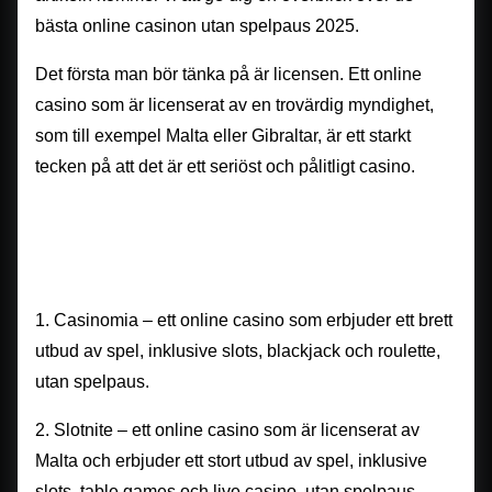
bästa online casinon utan spelpaus 2025.
Det första man bör tänka på är licensen. Ett online
casino som är licenserat av en trovärdig myndighet,
som till exempel Malta eller Gibraltar, är ett starkt
tecken på att det är ett seriöst och pålitligt casino.
De bästa online casinon utan
spelpaus 2025
1. Casinomia – ett online casino som erbjuder ett brett
utbud av spel, inklusive slots, blackjack och roulette,
utan spelpaus.
2. Slotnite – ett online casino som är licenserat av
Malta och erbjuder ett stort utbud av spel, inklusive
slots, table games och live casino, utan spelpaus.