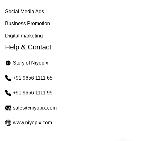
Social Media Ads
Business Promotion
Digital marketing
Help & Contact
Story of Niyopix
+91 9656 1111 65
+91 9656 1111 95
sales@niyopix.com
www.niyopix.com