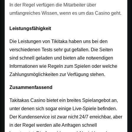
In der Regel verfügen die Mitarbeiter über
umfangreiches Wissen, wenn es um das Casino geht.
Leistungsfähigkeit
Die Leistungen von Tikitaka haben uns bei den
verschiedenen Tests sehr gut gefallen. Die Seiten
sind schnell geladen und bieten alle notwendigen
Informationen wie Regeln zum Spielen oder welche
Zahlungsmöglichkeiten zur Verfügung stehen.
Zusammenfassend
Takitakas Casino bietet ein breites Spielangebot an,
unter denen sich sogar einige Live-Spiele befinden.
Der Kundenservice ist zwar nicht 24/7 erreichbar, aber
in der Regel werden alle Anfragen schnell