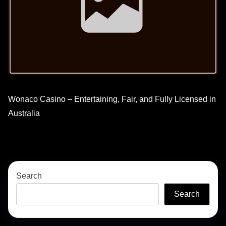
Wonaco Casino – Entertaining, Fair, and Fully Licensed in
Australia
Search
Search