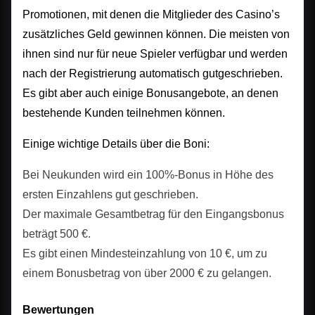
Promotionen, mit denen die Mitglieder des Casino’s
zusätzliches Geld gewinnen können. Die meisten von
ihnen sind nur für neue Spieler verfügbar und werden
nach der Registrierung automatisch gutgeschrieben.
Es gibt aber auch einige Bonusangebote, an denen
bestehende Kunden teilnehmen können.
Einige wichtige Details über die Boni:
Bei Neukunden wird ein 100%-Bonus in Höhe des
ersten Einzahlens gut geschrieben.
Der maximale Gesamtbetrag für den Eingangsbonus
beträgt 500 €.
Es gibt einen Mindesteinzahlung von 10 €, um zu
einem Bonusbetrag von über 2000 € zu gelangen.
Bewertungen