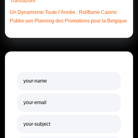
Transazioni
Un Dynamisme Toute l’Année : Rollflame Casino
Publie son Planning des Promotions pour la Belgique