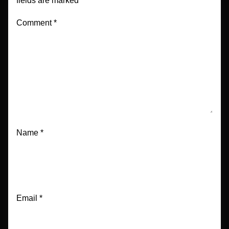
fields are marked
*
Comment
*
Name
*
Email
*