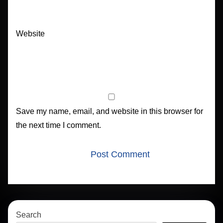
Website
Save my name, email, and website in this browser for
the next time I comment.
Search