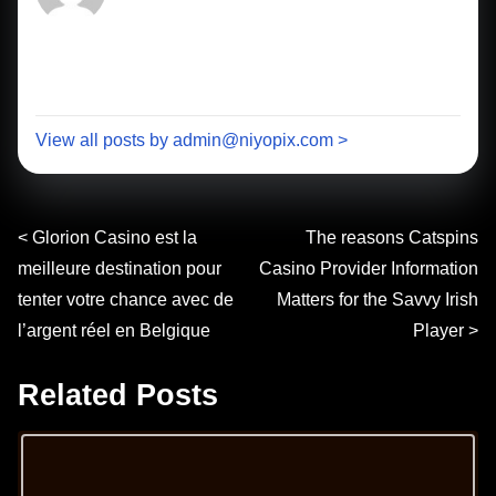
Author: admin@niyopix.com
View all posts by admin@niyopix.com >
P
<
Glorion Casino est la
The reasons Catspins
meilleure destination pour
Casino Provider Information
o
tenter votre chance avec de
Matters for the Savvy Irish
s
l’argent réel en Belgique
Player
>
t
Related Posts
s
Image Placeholder
n