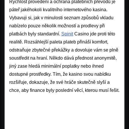
Rychlost provedení a ochrana platebních převodů je
páteř jakéhokoli kvalitního internetového kasina.
Vybavuji si, jak v minulosti seznam způsobů vkladu
nabízelo pouze několik možností a prodlevy při
platbách byly standardní.
Spinit
Casino jde proti této
realitě. Rozsáhlejší paleta plateb přináší komfort,
odstraňuje zbytečné překážky a dovoluje vám se plně
soustředit na hraní. Někdo dává přednost anonymitě,
jiný zase hledá minimální poplatky nebo ihned
dostupné prostředky. Tím, že kasino svou nabídku
rozšiřuje, dokazuje, že své hráče skutečně slyší a
chce, aby finance byly poslední věcí, kterou musí řešit.
Přednosti rozšířeného
platebního systému pro