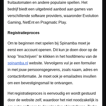
fruitautomaten en andere populaire spellen. Het
bedrijf biedt een uitgebreid aanbod aan games van
verschillende software providers, waaronder Evolution
Gaming, NetEnt en Pragmatic Play.
Registratieproces
Om te beginnen met spelen bij Spinamba moet je
eerst een account openen. Dit kun je doen door op de
knop "Inschrijven" te klikken in het hoofdmenu van de
spinamba.nl
website. Vervolgens vul je een formulier
in met jouw persoonsgegevens, zoals naam, adres en
contactinformatie. Je moet ook je emailadres invullen
om een bevestigingsmail te ontvangen.
Het registratieproces is eenvoudig en wordt gestuurd
door de website zelf, waardoor het niet noodzakelijk is