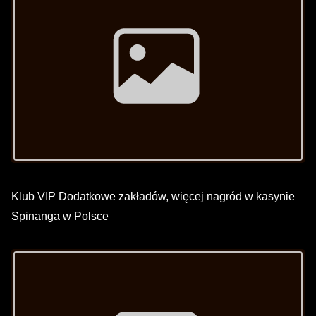
n
a
v
i
g
a
t
Klub VIP Dodatkowe zakładów, więcej nagród w kasynie
i
Spinanga w Polsce
o
Image Placeholder
n