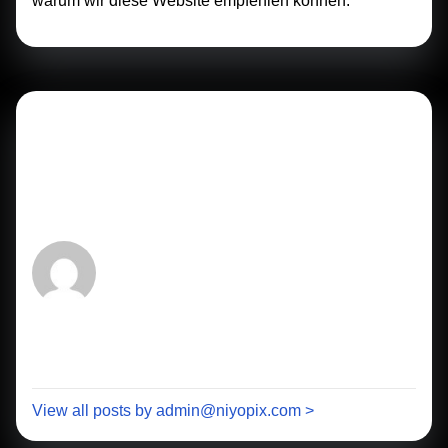
warum wir diese Website empfehlen können.
Author: admin@niyopix.com
View all posts by admin@niyopix.com >