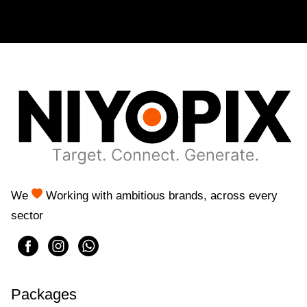
We
Working with ambitious brands, across every
sector
Packages