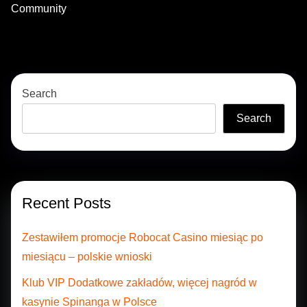
Community
Search
Search
Recent Posts
Zestawiłem promocje Robocat Casino miesiąc po
miesiącu – polskie wnioski
Klub VIP Dodatkowe zakładów, więcej nagród w
kasynie Spinanga w Polsce