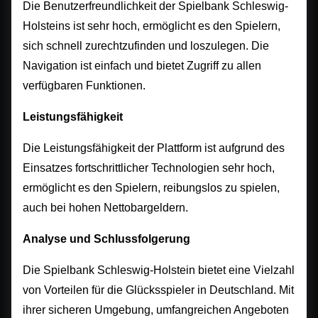
Die Benutzerfreundlichkeit der Spielbank Schleswig-
Holsteins ist sehr hoch, ermöglicht es den Spielern,
sich schnell zurechtzufinden und loszulegen. Die
Navigation ist einfach und bietet Zugriff zu allen
verfügbaren Funktionen.
Leistungsfähigkeit
Die Leistungsfähigkeit der Plattform ist aufgrund des
Einsatzes fortschrittlicher Technologien sehr hoch,
ermöglicht es den Spielern, reibungslos zu spielen,
auch bei hohen Nettobargeldern.
Analyse und Schlussfolgerung
Die Spielbank Schleswig-Holstein bietet eine Vielzahl
von Vorteilen für die Glücksspieler in Deutschland. Mit
ihrer sicheren Umgebung, umfangreichen Angeboten