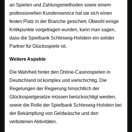
an Spielen und Zahlungsmethoden sowie einem
professionellen Kundenservice hat sie sich einen
festen Platz in der Branche gesichert. Obwohl einige
Kritikpunkte vorgetragen wurden, kann man sagen,
dass die Spielbank Schleswig-Holstein ein solider
Partner für Glücksspiele ist.
Weitere Aspekte
Die Wahrheit hinter den Online-Casinospielen in
Deutschland ist komplex und vielschichtig. Die
Regelungen der Regierung hinsichtlich der
Glücksspielgesetze müssen berücksichtigt werden,
sowie die Rolle der Spielbank Schleswig-Holstein bei
der Bekämpfung von Geldwäsche und den
verbotenen Aktivitäten.