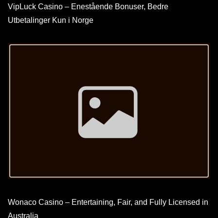
VipLuck Casino – Enestående Bonuser, Bedre
i
Utbetalinger Kun i Norge
o
Image Placeholder
n
Wonaco Casino – Entertaining, Fair, and Fully Licensed in
Australia