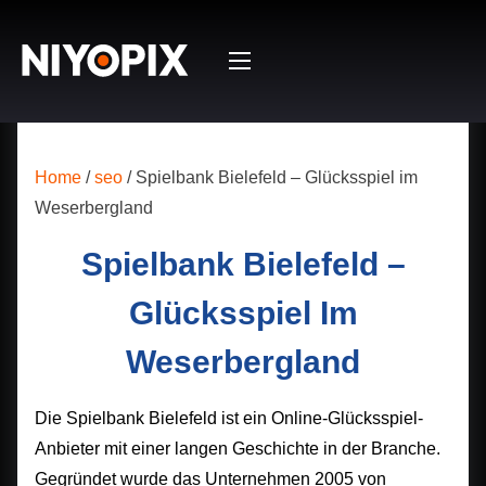
S
k
i
p
t
o
Home
/
seo
/ Spielbank Bielefeld – Glücksspiel im
c
Weserbergland
o
Spielbank Bielefeld –
n
t
Glücksspiel Im
e
n
Weserbergland
t
Die Spielbank Bielefeld ist ein Online-Glücksspiel-
Anbieter mit einer langen Geschichte in der Branche.
Gegründet wurde das Unternehmen 2005 von