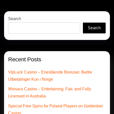
Search
Search
Recent Posts
VipLuck Casino – Enestående Bonuser, Bedre
Utbetalinger Kun i Norge
Wonaco Casino – Entertaining, Fair, and Fully
Licensed in Australia
Special Free Spins for Poland Players on Goldenbet
Casino