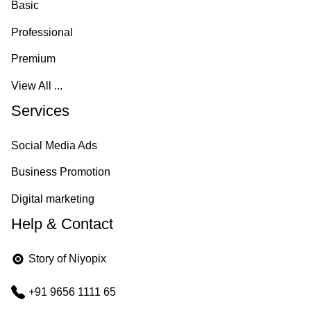
Basic
Professional
Premium
View All ...
Services
Social Media Ads
Business Promotion
Digital marketing
Help & Contact
Story of Niyopix
+91 9656 1111 65