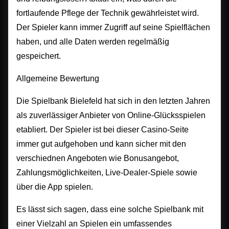
fortlaufende Pflege der Technik gewährleistet wird.
Der Spieler kann immer Zugriff auf seine Spielflächen
haben, und alle Daten werden regelmäßig
gespeichert.
Allgemeine Bewertung
Die Spielbank Bielefeld hat sich in den letzten Jahren
als zuverlässiger Anbieter von Online-Glücksspielen
etabliert. Der Spieler ist bei dieser Casino-Seite
immer gut aufgehoben und kann sicher mit den
verschiednen Angeboten wie Bonusangebot,
Zahlungsmöglichkeiten, Live-Dealer-Spiele sowie
über die App spielen.
Es lässt sich sagen, dass eine solche Spielbank mit
einer Vielzahl an Spielen ein umfassendes