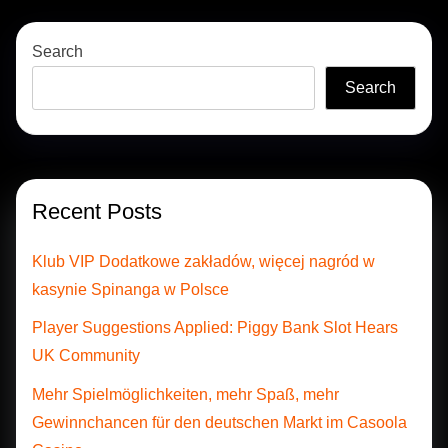
Search
Search
Recent Posts
Klub VIP Dodatkowe zakładów, więcej nagród w
kasynie Spinanga w Polsce
Player Suggestions Applied: Piggy Bank Slot Hears
UK Community
Mehr Spielmöglichkeiten, mehr Spaß, mehr
Gewinnchancen für den deutschen Markt im Casoola