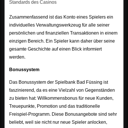
Standards des Casinos
Zusammenfassend ist das Konto eines Spielers ein
individuelles Verwaltungswerkzeug für alle seiner
persönlichen und finanziellen Transaktionen in einem
einzigen Bereich. Ein Spieler kann daher über seine
gesamte Geschichte auf einen Blick informiert
werden.
Bonussystem
Das Bonussystem der Spielbank Bad Füssing ist
faszinierend, da es eine Vielzahl von Gegenständen
zu bieten hat: Willkommensbonus für neue Kunden,
Treuepunkte, Promotion und das traditionelle
Freispiel-Programm. Diese Bonusangebote sind sehr
beliebt, weil sie nicht nur neue Spieler anlocken,