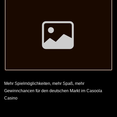
Mehr Spielmöglichkeiten, mehr Spaß, mehr
Gewinnchancen für den deutschen Markt im Casoola
Casino