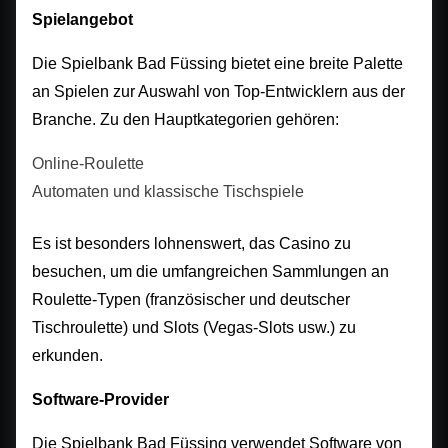
Spielangebot
Die Spielbank Bad Füssing bietet eine breite Palette
an Spielen zur Auswahl von Top-Entwicklern aus der
Branche. Zu den Hauptkategorien gehören:
Online-Roulette
Automaten und klassische Tischspiele
Es ist besonders lohnenswert, das Casino zu
besuchen, um die umfangreichen Sammlungen an
Roulette-Typen (französischer und deutscher
Tischroulette) und Slots (Vegas-Slots usw.) zu
erkunden.
Software-Provider
Die Spielbank Bad Füssing verwendet Software von