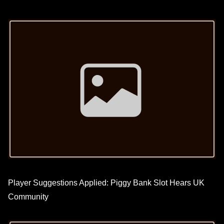
n
Image Placeholder
Player Suggestions Applied: Piggy Bank Slot Hears UK
Community
Image Placeholder