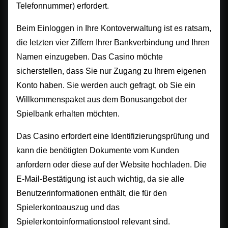
Telefonnummer) erfordert.
Beim Einloggen in Ihre Kontoverwaltung ist es ratsam,
die letzten vier Ziffern Ihrer Bankverbindung und Ihren
Namen einzugeben. Das Casino möchte
sicherstellen, dass Sie nur Zugang zu Ihrem eigenen
Konto haben. Sie werden auch gefragt, ob Sie ein
Willkommenspaket aus dem Bonusangebot der
Spielbank erhalten möchten.
Das Casino erfordert eine Identifizierungsprüfung und
kann die benötigten Dokumente vom Kunden
anfordern oder diese auf der Website hochladen. Die
E-Mail-Bestätigung ist auch wichtig, da sie alle
Benutzerinformationen enthält, die für den
Spielerkontoauszug und das
Spielerkontoinformationstool relevant sind.