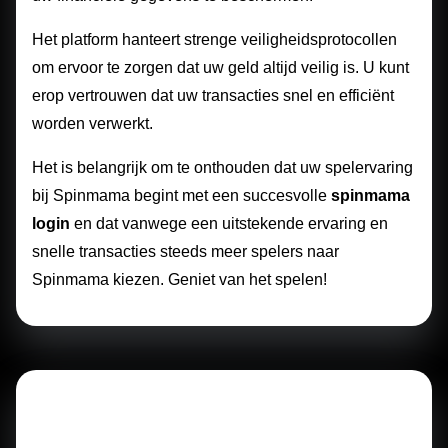
Het platform hanteert strenge veiligheidsprotocollen
om ervoor te zorgen dat uw geld altijd veilig is. U kunt
erop vertrouwen dat uw transacties snel en efficiënt
worden verwerkt.
Het is belangrijk om te onthouden dat uw spelervaring
bij Spinmama begint met een succesvolle
spinmama
login
en dat vanwege een uitstekende ervaring en
snelle transacties steeds meer spelers naar
Spinmama kiezen. Geniet van het spelen!