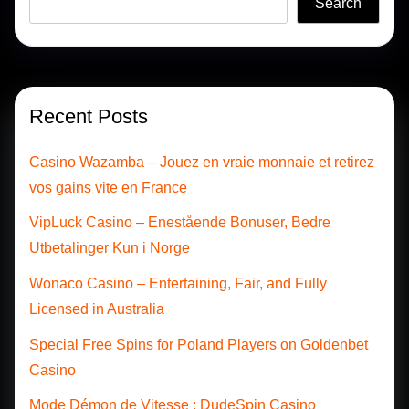
Search
Recent Posts
Casino Wazamba – Jouez en vraie monnaie et retirez
vos gains vite en France
VipLuck Casino – Enestående Bonuser, Bedre
Utbetalinger Kun i Norge
Wonaco Casino – Entertaining, Fair, and Fully
Licensed in Australia
Special Free Spins for Poland Players on Goldenbet
Casino
Mode Démon de Vitesse : DudeSpin Casino