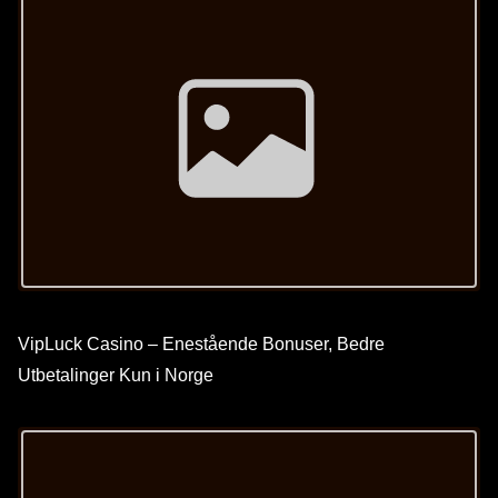
VipLuck Casino – Enestående Bonuser, Bedre
Utbetalinger Kun i Norge
Image Placeholder