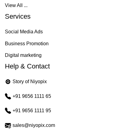
View All ...
Services
Social Media Ads
Business Promotion
Digital marketing
Help & Contact
Story of Niyopix
+91 9656 1111 65
+91 9656 1111 95
sales@niyopix.com