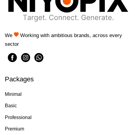
We
Working with ambitious brands, across every
sector
Packages
Minimal
Basic
Professional
Premium