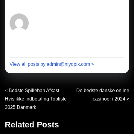
Author: admin@niyopix.com
View all posts by admin@niyopix.com >
P
<
Bedste Spilleban Afkast
De bedste danske online
Hvis ikke Indbetaling Topliste
casinoer i 2024
>
o
2025 Danmark
s
Related Posts
t
Image Placeholder