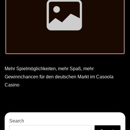
Mehr Spielmöglichkeiten, mehr Spaß, mehr
Gewinnchancen für den deutschen Markt im Casoola
Casino
Search