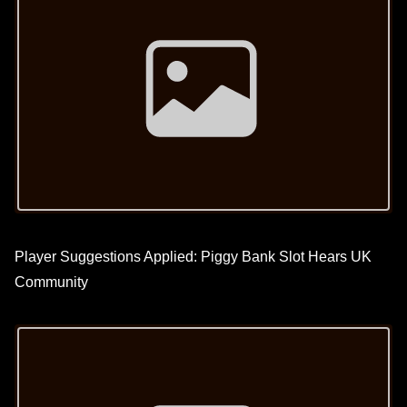
Player Suggestions Applied: Piggy Bank Slot Hears UK
Community
Image Placeholder