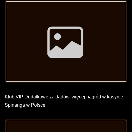
s
n
a
v
i
g
a
t
Klub VIP Dodatkowe zakładów, więcej nagród w kasynie
i
Spinanga w Polsce
o
Image Placeholder
n