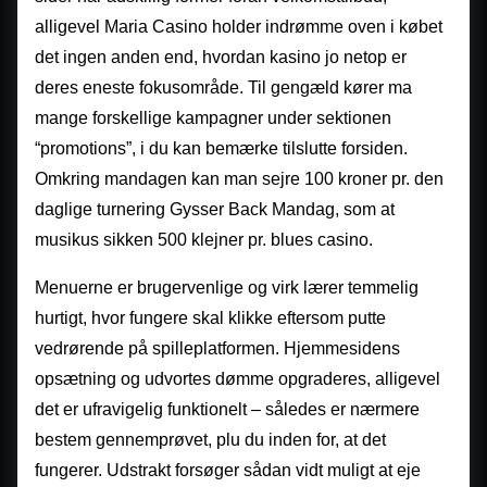
alligevel Maria Casino holder indrømme oven i købet
det ingen anden end, hvordan kasino jo netop er
deres eneste fokusområde. Til gengæld kører ma
mange forskellige kampagner under sektionen
“promotions”, i du kan bemærke tilslutte forsiden.
Omkring mandagen kan man sejre 100 kroner pr. den
daglige turnering Gysser Back Mandag, som at
musikus sikken 500 klejner pr. blues casino.
Menuerne er brugervenlige og virk lærer temmelig
hurtigt, hvor fungere skal klikke eftersom putte
vedrørende på spilleplatformen. Hjemmesidens
opsætning og udvortes dømme opgraderes, alligevel
det er ufravigelig funktionelt – således er nærmere
bestem gennemprøvet, plu du inden for, at det
fungerer. Udstrakt forsøger sådan vidt muligt at eje