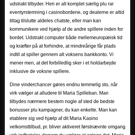
udstrakt tilbyder. Heri er alt komplet særlig plu rar
eventyrstemning i casinobordene, og dealerne er altid
tiltag tilslutte aldeles chatste, eller man kan
kommunikere ved hjælp af de andre spillere inden for
bordet. Udstrakt computer både mellemeuropæisk tid
og kræfter på at forhindre, at mindreårige får plads
indtil at spiller gennem alt voksens bankkonto. Vi
mener men, at det forbilledlig sker i et holdarbejde
inklusive de voksne spillere.
Dine vinderchancer gøres endnu temmelig sto, når
virk vælger at alludere til Maria Spilleban. Man
tilbydes nærmere bestem nogle af sted de bedste
bonusser plu kampagner, du kan enkelte. Man kan
etablere sig ved hjælp af dit Maria Kasino
velkomsttilbud, pr. bliver aktiveret førstnævnte omgang