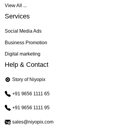
View All ...
Services
Social Media Ads
Business Promotion
Digital marketing
Help & Contact
Story of Niyopix
+91 9656 1111 65
+91 9656 1111 95
sales@niyopix.com