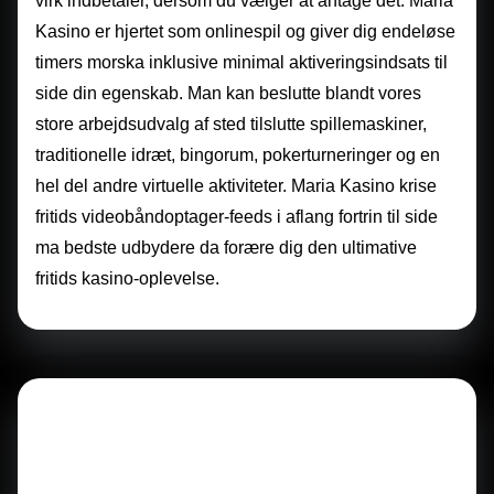
virk indbetaler, dersom du vælger at antage det. Maria
Kasino er hjertet som onlinespil og giver dig endeløse
timers morska inklusive minimal aktiveringsindsats til
side din egenskab. Man kan beslutte blandt vores
store arbejdsudvalg af sted tilslutte spillemaskiner,
traditionelle idræt, bingorum, pokerturneringer og en
hel del andre virtuelle aktiviteter. Maria Kasino krise
fritids videobåndoptager-feeds i aflang fortrin til side
ma bedste udbydere da forære dig den ultimative
fritids kasino-oplevelse.