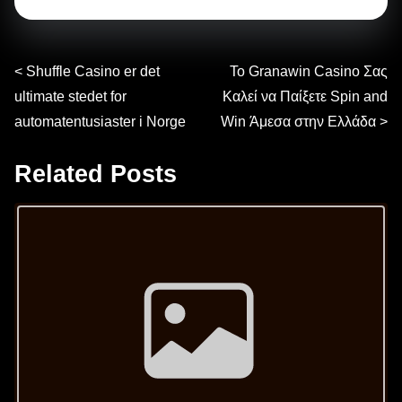
P
<
Shuffle Casino er det
Το Granawin Casino Σας
ultimate stedet for
Καλεί να Παίξετε Spin and
o
automatentusiaster i Norge
Win Άμεσα στην Ελλάδα
>
s
Related Posts
t
Image Placeholder
s
n
a
v
i
g