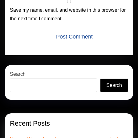
Save my name, email, and website in this browser for
the next time I comment.
Search
Search
Recent Posts