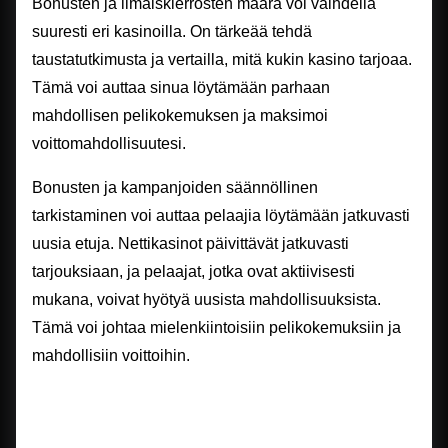
Bonusten ja ilmaiskierrosten määrä voi vaihdella
suuresti eri kasinoilla. On tärkeää tehdä
taustatutkimusta ja vertailla, mitä kukin kasino tarjoaa.
Tämä voi auttaa sinua löytämään parhaan
mahdollisen pelikokemuksen ja maksimoi
voittomahdollisuutesi.
Bonusten ja kampanjoiden säännöllinen
tarkistaminen voi auttaa pelaajia löytämään jatkuvasti
uusia etuja. Nettikasinot päivittävät jatkuvasti
tarjouksiaan, ja pelaajat, jotka ovat aktiivisesti
mukana, voivat hyötyä uusista mahdollisuuksista.
Tämä voi johtaa mielenkiintoisiin pelikokemuksiin ja
mahdollisiin voittoihin.
Pelivalikoiman laajuus ja