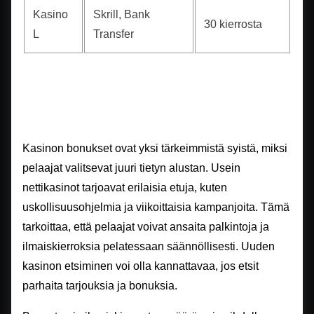
Kasino
Skrill, Bank
30 kierrosta
L
Transfer
Miten bonusten käyttö voi
kasvattaa pelikassaa?
Kasinon bonukset ovat yksi tärkeimmistä syistä, miksi
pelaajat valitsevat juuri tietyn alustan. Usein
nettikasinot tarjoavat erilaisia etuja, kuten
uskollisuusohjelmia ja viikoittaisia kampanjoita. Tämä
tarkoittaa, että pelaajat voivat ansaita palkintoja ja
ilmaiskierroksia pelatessaan säännöllisesti. Uuden
kasinon etsiminen voi olla kannattavaa, jos etsit
parhaita tarjouksia ja bonuksia.