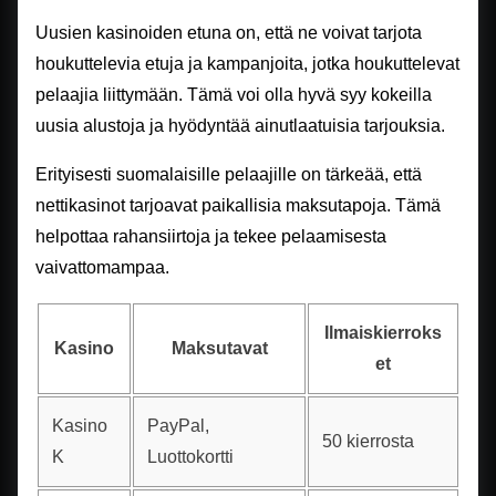
Uusien kasinoiden etuna on, että ne voivat tarjota
houkuttelevia etuja ja kampanjoita, jotka houkuttelevat
pelaajia liittymään. Tämä voi olla hyvä syy kokeilla
uusia alustoja ja hyödyntää ainutlaatuisia tarjouksia.
Erityisesti suomalaisille pelaajille on tärkeää, että
nettikasinot tarjoavat paikallisia maksutapoja. Tämä
helpottaa rahansiirtoja ja tekee pelaamisesta
vaivattomampaa.
Ilmaiskierroks
Kasino
Maksutavat
et
Kasino
PayPal,
50 kierrosta
K
Luottokortti