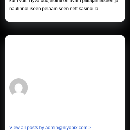
kuin voit. Hyvä budjetointi on avain pitkäjänteiseen ja
nautinnolliseen pelaamiseen nettikasinoilla.
Author: admin@niyopix.com
View all posts by admin@niyopix.com >