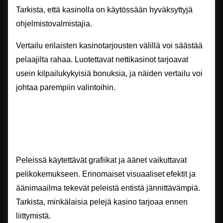
Tarkista, että kasinolla on käytössään hyväksyttyjä
ohjelmistovalmistajia.
Vertailu erilaisten kasinotarjousten välillä voi säästää
pelaajilta rahaa. Luotettavat nettikasinot tarjoavat
usein kilpailukykyisiä bonuksia, ja näiden vertailu voi
johtaa parempiin valintoihin.
Kuinka nettikasinoiden
tarjoukset tulisi arvioida?
Peleissä käytettävät grafiikat ja äänet vaikuttavat
pelikokemukseen. Erinomaiset visuaaliset efektit ja
äänimaailma tekevät peleistä entistä jännittävämpiä.
Tarkista, minkälaisia pelejä kasino tarjoaa ennen
liittymistä.