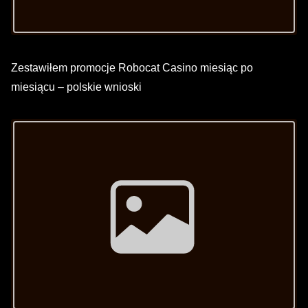
a
t
Zestawiłem promocje Robocat Casino miesiąc po
i
miesiącu – polskie wnioski
o
Image Placeholder
n