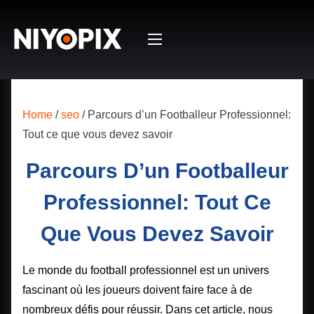
S
k
i
p
t
o
Home
/
seo
/ Parcours d’un Footballeur Professionnel:
c
Tout ce que vous devez savoir
o
Parcours D’un Footballeur
n
t
Professionnel: Tout Ce
e
n
Que Vous Devez Savoir
t
Le monde du football professionnel est un univers
fascinant où les joueurs doivent faire face à de
nombreux défis pour réussir. Dans cet article, nous