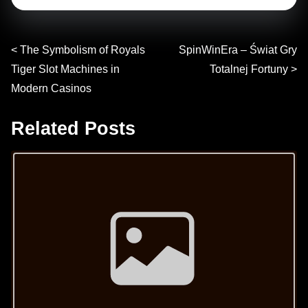
P
<
The Symbolism of Royals
SpinWinEra – Świat Gry
Tiger Slot Machines in
Totalnej Fortuny
>
o
Modern Casinos
s
Related Posts
t
Image Placeholder
s
n
a
v
i
g