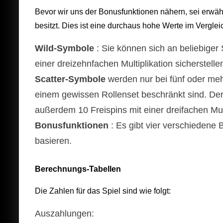
Bevor wir uns der Bonusfunktionen nähern, sei erwäh
besitzt. Dies ist eine durchaus hohe Werte im Vergle
Wild-Symbole
: Sie können sich an beliebiger
einer dreizehnfachen Multiplikation sicherstelle
Scatter-Symbole
werden nur bei fünf oder meh
einem gewissen Rollenset beschränkt sind. Der Sc
außerdem 10 Freispins mit einer dreifachen Mul
Bonusfunktionen
: Es gibt vier verschiedene
basieren.
Berechnungs-Tabellen
Die Zahlen für das Spiel sind wie folgt:
Auszahlungen: