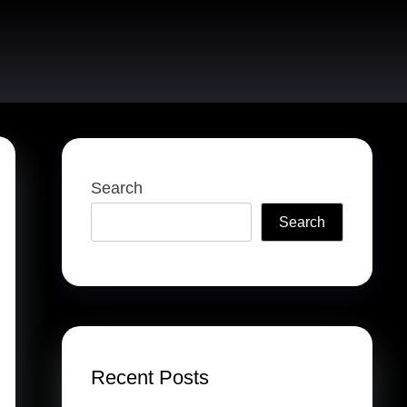
Search
Search
Recent Posts