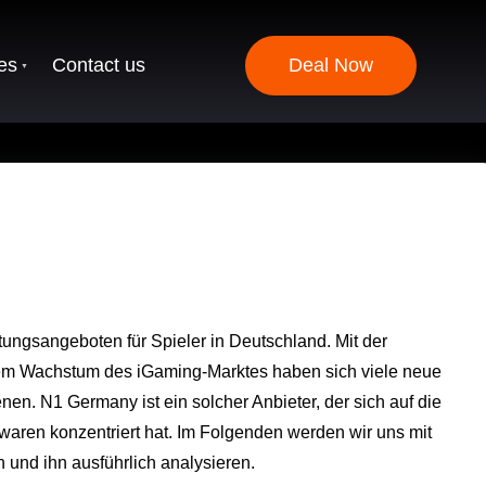
es
Contact us
Deal Now
ltungsangeboten für Spieler in Deutschland. Mit der
m Wachstum des iGaming-Marktes haben sich viele neue
nen. N1 Germany ist ein solcher Anbieter, der sich auf die
waren konzentriert hat. Im Folgenden werden wir uns mit
 und ihn ausführlich analysieren.