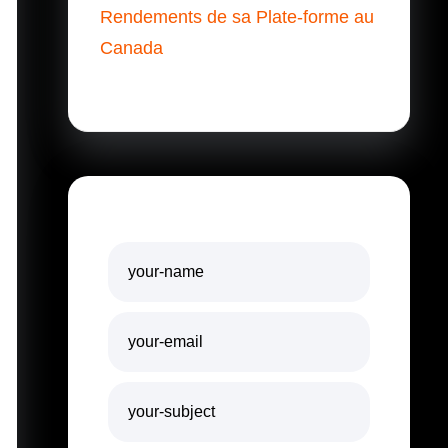
Rendements de sa Plate-forme au
Canada