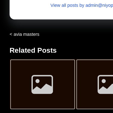
View all posts by admin@niyo
P
<
avia masters
o
Related Posts
s
Image Placeholder
Image Placeholder
t
s
n
a
v