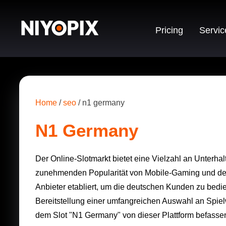
S
k
Pricing
Servic
i
p
t
o
c
Home
/
seo
/ n1 germany
o
N1 Germany
n
t
Der Online-Slotmarkt bietet eine Vielzahl an Unterha
e
zunehmenden Popularität von Mobile-Gaming und de
n
Anbieter etabliert, um die deutschen Kunden zu bedie
t
Bereitstellung einer umfangreichen Auswahl an Spiel
dem Slot "N1 Germany" von dieser Plattform befassen