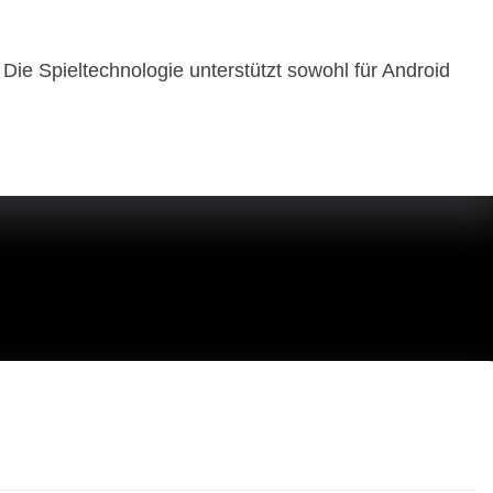
Die Spieltechnologie unterstützt sowohl für Android
yopix.com