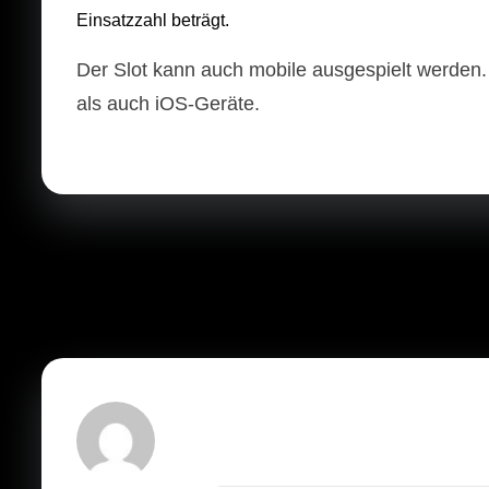
Einsatzzahl beträgt.
Der Slot kann auch mobile ausgespielt werden. 
als auch iOS-Geräte.
Author: admin@ni