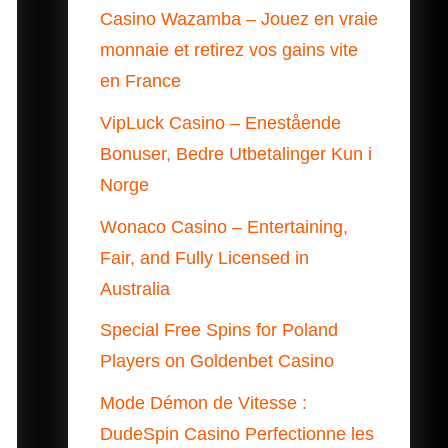
Casino Wazamba – Jouez en vraie
monnaie et retirez vos gains vite
en France
VipLuck Casino – Enestående
Bonuser, Bedre Utbetalinger Kun i
Norge
Wonaco Casino – Entertaining,
Fair, and Fully Licensed in
Australia
Special Free Spins for Poland
Players on Goldenbet Casino
Mode Démon de Vitesse :
DudeSpin Casino Perfectionne les