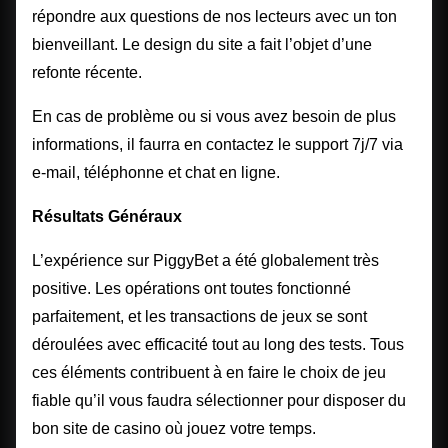
répondre aux questions de nos lecteurs avec un ton
bienveillant. Le design du site a fait l’objet d’une
refonte récente.
En cas de problème ou si vous avez besoin de plus
informations, il faurra en contactez le support 7j/7 via
e-mail, téléphonne et chat en ligne.
Résultats Généraux
L’expérience sur PiggyBet a été globalement très
positive. Les opérations ont toutes fonctionné
parfaitement, et les transactions de jeux se sont
déroulées avec efficacité tout au long des tests. Tous
ces éléments contribuent à en faire le choix de jeu
fiable qu’il vous faudra sélectionner pour disposer du
bon site de casino où jouez votre temps.