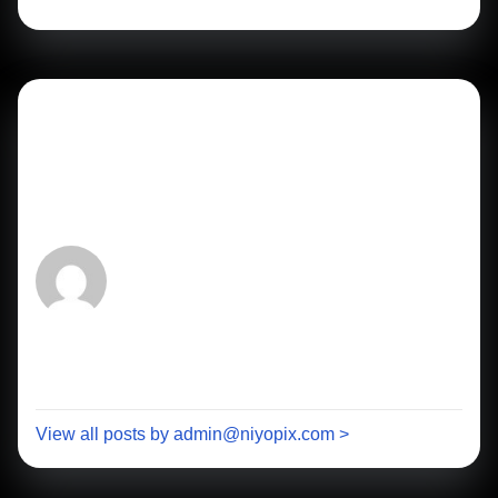
Author: admin@niyopix.com
View all posts by admin@niyopix.com >