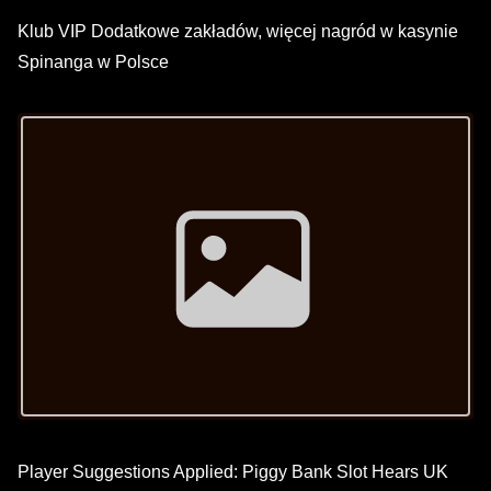
t
Klub VIP Dodatkowe zakładów, więcej nagród w kasynie
Spinanga w Polsce
i
o
Image Placeholder
n
Player Suggestions Applied: Piggy Bank Slot Hears UK