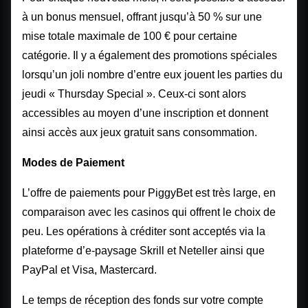
à un bonus mensuel, offrant jusqu’à 50 % sur une
mise totale maximale de 100 € pour certaine
catégorie. Il y a également des promotions spéciales
lorsqu’un joli nombre d’entre eux jouent les parties du
jeudi « Thursday Special ». Ceux-ci sont alors
accessibles au moyen d’une inscription et donnent
ainsi accès aux jeux gratuit sans consommation.
Modes de Paiement
L’offre de paiements pour PiggyBet est très large, en
comparaison avec les casinos qui offrent le choix de
peu. Les opérations à créditer sont acceptés via la
plateforme d’e-paysage Skrill et Neteller ainsi que
PayPal et Visa, Mastercard.
Le temps de réception des fonds sur votre compte