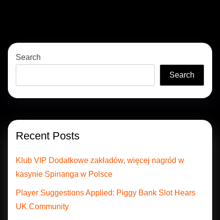
Search
Search
Recent Posts
Klub VIP Dodatkowe zakładów, więcej nagród w
kasynie Spinanga w Polsce
Player Suggestions Applied: Piggy Bank Slot Hears
UK Community