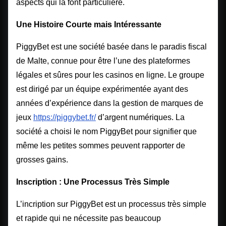
aspects qui la font particulière.
Une Histoire Courte mais Intéressante
PiggyBet est une société basée dans le paradis fiscal
de Malte, connue pour être l’une des plateformes
légales et sûres pour les casinos en ligne. Le groupe
est dirigé par un équipe expérimentée ayant des
années d’expérience dans la gestion de marques de
jeux
https://piggybet.fr/
d’argent numériques. La
société a choisi le nom PiggyBet pour signifier que
même les petites sommes peuvent rapporter de
grosses gains.
Inscription : Une Processus Très Simple
L’incription sur PiggyBet est un processus très simple
et rapide qui ne nécessite pas beaucoup