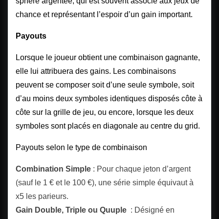
sphère argentée, qui est souvent associé aux jeux de
chance et représentant l’espoir d’un gain important.
Payouts
Lorsque le joueur obtient une combinaison gagnante,
elle lui attribuera des gains. Les combinaisons
peuvent se composer soit d’une seule symbole, soit
d’au moins deux symboles identiques disposés côte à
côte sur la grille de jeu, ou encore, lorsque les deux
symboles sont placés en diagonale au centre du grid.
Payouts selon le type de combinaison
Combination Simple
: Pour chaque jeton d’argent
(sauf le 1 € et le 100 €), une série simple équivaut à
x5 les parieurs.
Gain Double, Triple ou Quuple
: Désigné en