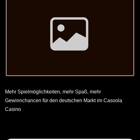
Mehr Spielmöglichkeiten, mehr Spaß, mehr
Gewinnchancen für den deutschen Markt im Casoola
Casino