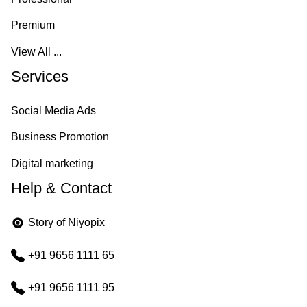
Premium
View All ...
Services
Social Media Ads
Business Promotion
Digital marketing
Help & Contact
Story of Niyopix
+91 9656 1111 65
+91 9656 1111 95