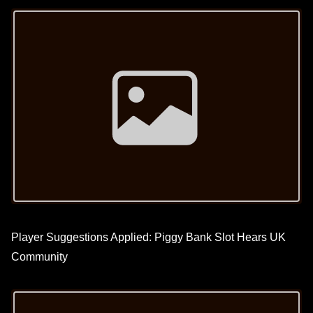
Image Placeholder
n
Player Suggestions Applied: Piggy Bank Slot Hears UK
Community
Image Placeholder