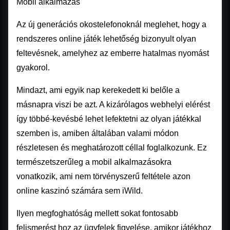
Mobil alkalmazás
Az új generációs okostelefonoknál meglehet, hogy a
rendszeres online játék lehetőség bizonyult olyan
feltevésnek, amelyhez az emberre hatalmas nyomást
gyakorol.
Mindazt, ami egyik nap kerekedett ki belőle a
másnapra viszi be azt. A kizárólagos webhelyi elérést
így többé-kevésbé lehet lefektetni az olyan játékkal
szemben is, amiben általában valami módon
részletesen és meghatározott céllal foglalkozunk. Ez
természetszerűleg a mobil alkalmazásokra
vonatkozik, ami nem törvényszerű feltétele azon
online kaszinó számára sem iWild.
Ilyen megfoghatóság mellett sokat fontosabb
felismerést hoz az ügyfelek figyelése, amikor játékhoz