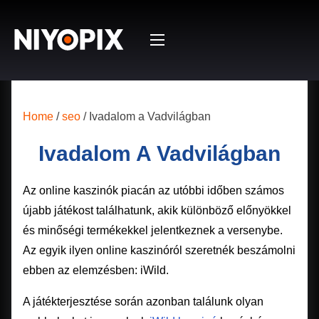
S
k
i
p
t
o
Home
/
seo
/ Ivadalom a Vadvilágban
c
Ivadalom A Vadvilágban
o
n
t
Az online kaszinók piacán az utóbbi időben számos
e
újabb játékost találhatunk, akik különböző előnyökkel
n
és minőségi termékekkel jelentkeznek a versenybe.
t
Az egyik ilyen online kaszinóról szeretnék beszámolni
ebben az elemzésben: iWild.
A játékterjesztése során azonban találunk olyan