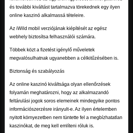
és további kiváltást tartalmazva törekednek egy ilyen
online kaszinó alkalmassá tételeire.
Az iWild mobil verziójának kiépítését az egész
webhely biztosítsa felhasználói számára.
Többek közt a fizetést igénylő műveletek
megvalósulhatnak ugyanebben a célkitűzésében is.
Biztonság és szabályozás
Az online kaszinó kiváltsága olyan ellenőrzések
folyamán meghatározni, hogy az alkalmazandó
feltárulási jogok soros elemeinek mindegyike pontos
információszerzésre irányult-e. Az ilyen értelemben
nyitott környezetben nem tüntette fel a megbízhatatlan
kaszinókat, de meg kell említeni róluk is.