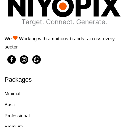
We
Working with ambitious brands, across every
sector
Packages
Minimal
Basic
Professional
Premium