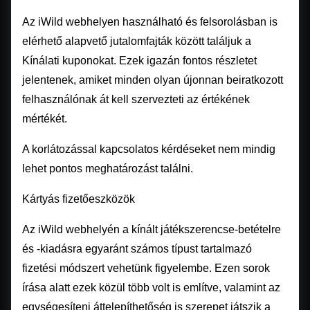
Az iWild webhelyen használható és felsorolásban is
elérhető alapvető jutalomfajták között találjuk a
Kínálati kuponokat. Ezek igazán fontos részletet
jelentenek, amiket minden olyan újonnan beiratkozott
felhasználónak át kell szervezteti az értékének
mértékét.
A korlátozással kapcsolatos kérdéseket nem mindig
lehet pontos meghatározást találni.
Kártyás fizetőeszközök
Az iWild webhelyén a kínált játékszerencse-betételre
és -kiadásra egyaránt számos típust tartalmazó
fizetési módszert vehetünk figyelembe. Ezen sorok
írása alatt ezek közül több volt is említve, valamint az
egységesíteni áttelepíthetőség is szerepet játszik a