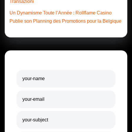
Transazioni
Un Dynamisme Toute l’Année : Rollflame Casino
Publie son Planning des Promotions pour la Belgique