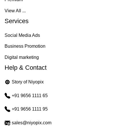
View All ...
Services
Social Media Ads
Business Promotion
Digital marketing
Help & Contact
Story of Niyopix
+91 9656 1111 65
+91 9656 1111 95
sales@niyopix.com