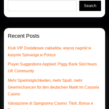
Search
Recent Posts
Klub VIP Dodatkowe zakładów, więcej nagród w
kasynie Spinanga w Polsce
Player Suggestions Applied: Piggy Bank Slot Hears
UK Community
Mehr Spielmöglichkeiten, mehr Spaß, mehr
Gewinnchancen für den deutschen Markt im Casoola
Casino
Valutazione di Spingranny Casino: Titoli, Bonus e