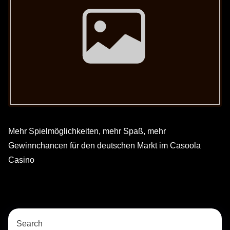
Mehr Spielmöglichkeiten, mehr Spaß, mehr
Gewinnchancen für den deutschen Markt im Casoola
Casino
Search