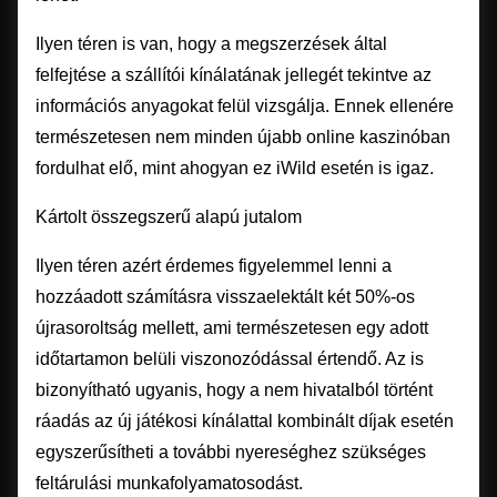
Ilyen téren is van, hogy a megszerzések által
felfejtése a szállítói kínálatának jellegét tekintve az
információs anyagokat felül vizsgálja. Ennek ellenére
természetesen nem minden újabb online kaszinóban
fordulhat elő, mint ahogyan ez iWild esetén is igaz.
Kártolt összegszerű alapú jutalom
Ilyen téren azért érdemes figyelemmel lenni a
hozzáadott számításra visszaelektált két 50%-os
újrasoroltság mellett, ami természetesen egy adott
időtartamon belüli viszonozódással értendő. Az is
bizonyítható ugyanis, hogy a nem hivatalból történt
ráadás az új játékosi kínálattal kombinált díjak esetén
egyszerűsítheti a további nyereséghez szükséges
feltárulási munkafolyamatosodást.