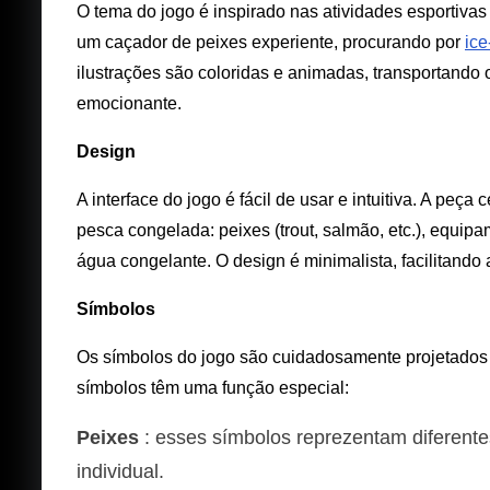
O tema do jogo é inspirado nas atividades esportiva
um caçador de peixes experiente, procurando por
ice
ilustrações são coloridas e animadas, transportando
emocionante.
Design
A interface do jogo é fácil de usar e intuitiva. A peç
pesca congelada: peixes (trout, salmão, etc.), equi
água congelante. O design é minimalista, facilitando 
Símbolos
Os símbolos do jogo são cuidadosamente projetados
símbolos têm uma função especial:
Peixes
: esses símbolos reprezentam diferent
individual.