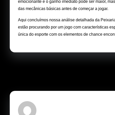
emocionante e o ganho imediato pode ser maior, ma
das mecânicas básicas antes de começar a jogar.
Aqui concluímos nossa análise detalhada da Peixari
estão procurando por um jogo com características esp
única do esporte com os elementos de chance encont
Author: admin@ni