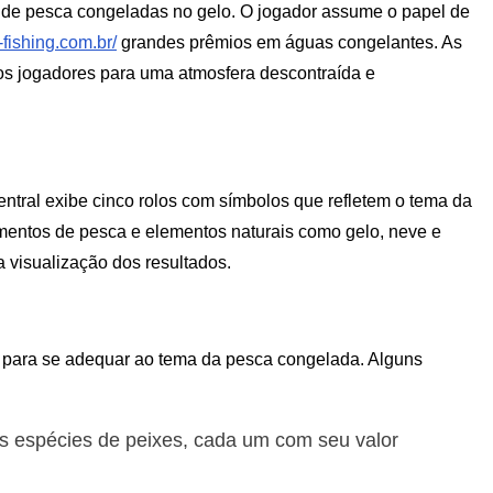
s de pesca congeladas no gelo. O jogador assume o papel de
-fishing.com.br/
grandes prêmios em águas congelantes. As
 os jogadores para uma atmosfera descontraída e
a central exibe cinco rolos com símbolos que refletem o tema da
pamentos de pesca e elementos naturais como gelo, neve e
a visualização dos resultados.
 para se adequar ao tema da pesca congelada. Alguns
es espécies de peixes, cada um com seu valor