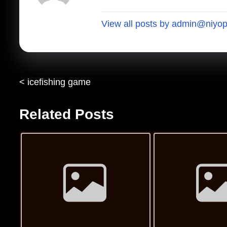
View all posts by admin@niyo
P
<
icefishing game
o
Related Posts
s
Image Placeholder
Image Placeholder
t
s
n
a