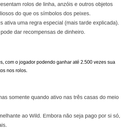
esentam rolos de linha, anzóis e outros objetos
liosos do que os símbolos dos peixes.
s ativa uma regra especial (mais tarde explicada).
 pode dar recompensas de dinheiro.
s, com o jogador podendo ganhar até 2.500 vezes sua
os nos rolos.
 mas somente quando ativo nas três casas do meio
elhante ao Wild. Embora não seja pago por si só,
is.