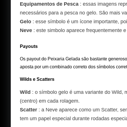
Equipamentos de Pesca
: essas imagens repr
necessários para a pesca no gelo. São mais va
Gelo
: esse símbolo é um ícone importante, poi
Neve
: este simbolo aparece frequentemente e
Payouts
Os payout do Peixaria Gelada são bastante generoso
aposta por um combinado correto dos símbolos corret
Wilds e Scatters
Wild
: o símbolo gelo é uma variante do Wild,
(centro) em cada rolagem.
Scatter
: a Neve aparece como um Scatter, sem
tem um papel especial durante rodadas especia