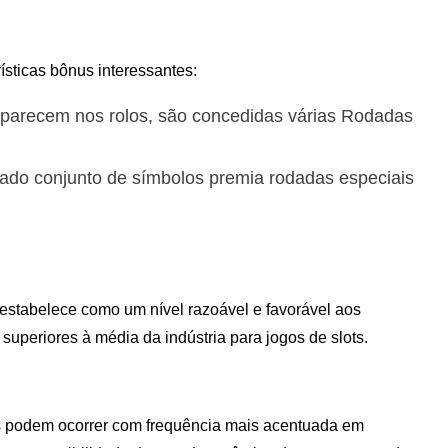
ísticas bônus interessantes:
aparecem nos rolos, são concedidas várias Rodadas
ado conjunto de símbolos premia rodadas especiais
 estabelece como um nível razoável e favorável aos
uperiores à média da indústria para jogos de slots.
das podem ocorrer com frequência mais acentuada em