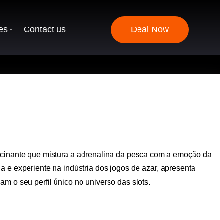
es
Contact us
Deal Now
scinante que mistura a adrenalina da pesca com a emoção da
a e experiente na indústria dos jogos de azar, apresenta
am o seu perfil único no universo das slots.