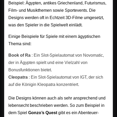
Beispiel: Ägypten, antikes Griechenland, Futurismus,
Film- und Musikthemen sowie Sportevents. Die
Designs werden oft in Echtzeit 3D-Filme umgesetzt,
was den Spieler in die Spielwelt einlädt.
Einige Beispiele für Spiele mit einem ägyptischen
Thema sind:
Book of Ra
: Ein Slot-Spielautomat von Novomatic,
der in Ägypten spielt und eine Vielzahl von
Bonusfunktionen bietet.
Cleopatra
: Ein Slot-Spielautomat von IGT, der sich
auf die Königin Kleopatra konzentriert.
Die Designs können auch als sehr ansprechend und
lebensecht beschrieben werden. So zum Beispiel in
dem Spiel
Gonzo’s Quest
gibt es ein Abenteuer-