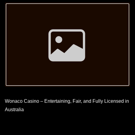
Image Placeholder
Wonaco Casino – Entertaining, Fair, and Fully Licensed in
Australia