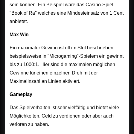
sein können. Ein Beispiel wäre das Casino-Spiel
"Book of Ra" welches eine Mindesteinsatz von 1 Cent
anbietet.
Max Win
Ein maximaler Gewinn ist oft im Slot beschrieben,
beispielsweise in "Microgaming"-Spielem ein gewinnt
bis zu 1000:1. Hier sind die maximalen möglichen
Gewinne für einen einzelnen Dreh mit der
Maximalinzahl an Linien aktiviert.
Gameplay
Das Spielverhalten ist sehr vielfältig und bietet viele
Möglichkeiten, Geld zu verdienen oder aber auch
verloren zu haben.