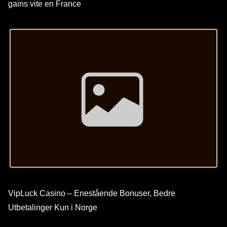
t
gains vite en France
i
Image Placeholder
o
n
VipLuck Casino – Enestående Bonuser, Bedre
Utbetalinger Kun i Norge