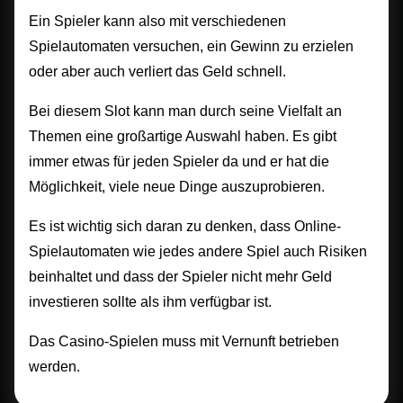
Ein Spieler kann also mit verschiedenen
Spielautomaten versuchen, ein Gewinn zu erzielen
oder aber auch verliert das Geld schnell.
Bei diesem Slot kann man durch seine Vielfalt an
Themen eine großartige Auswahl haben. Es gibt
immer etwas für jeden Spieler da und er hat die
Möglichkeit, viele neue Dinge auszuprobieren.
Es ist wichtig sich daran zu denken, dass Online-
Spielautomaten wie jedes andere Spiel auch Risiken
beinhaltet und dass der Spieler nicht mehr Geld
investieren sollte als ihm verfügbar ist.
Das Casino-Spielen muss mit Vernunft betrieben
werden.