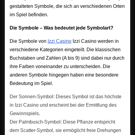
gestalteten Symbole, die sich an verschiedenen Orten
im Spiel befinden.
Die Symbole – Was bedeutet jede Symbolart?
Die Symbole von
Izzi Casino
Izzi Casino werden in
verschiedene Kategorien eingeteilt. Die klassischen
Buchstaben und Zahlen (A bis 9) sind dabei nur durch
ihre Farben voneinander zu unterscheiden. Die
anderen Symbole hingegen haben eine besondere
Bedeutung im Spiel.
Der Sonnen-Symbol: Dieses Symbol ist das höchste
in Izzi Casino und erscheint bei der Ermittlung des
Gewinnspiels.
Der Palmbusch-Symbol: Diese Pflanze entspricht
dem Scatter-Symbol, sie ermöglicht freie Drehungen