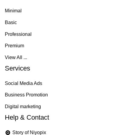
Minimal
Basic
Professional
Premium
View All ...
Services
Social Media Ads
Business Promotion
Digital marketing
Help & Contact
Story of Niyopix