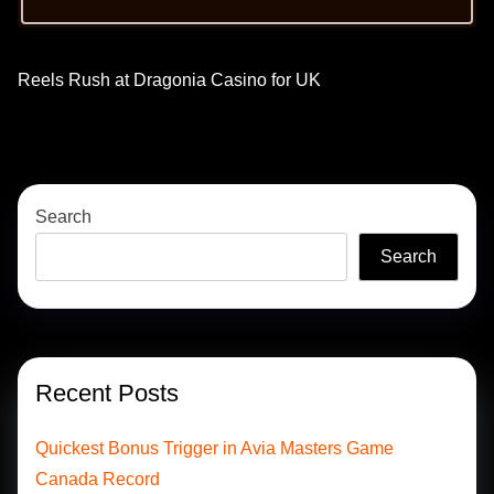
Reels Rush at Dragonia Casino for UK
Search
Search
Recent Posts
Quickest Bonus Trigger in Avia Masters Game
Canada Record