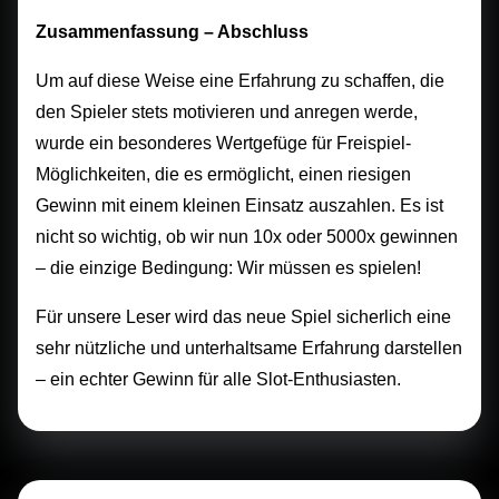
Zusammenfassung – Abschluss
Um auf diese Weise eine Erfahrung zu schaffen, die
den Spieler stets motivieren und anregen werde,
wurde ein besonderes Wertgefüge für Freispiel-
Möglichkeiten, die es ermöglicht, einen riesigen
Gewinn mit einem kleinen Einsatz auszahlen. Es ist
nicht so wichtig, ob wir nun 10x oder 5000x gewinnen
– die einzige Bedingung: Wir müssen es spielen!
Für unsere Leser wird das neue Spiel sicherlich eine
sehr nützliche und unterhaltsame Erfahrung darstellen
– ein echter Gewinn für alle Slot-Enthusiasten.