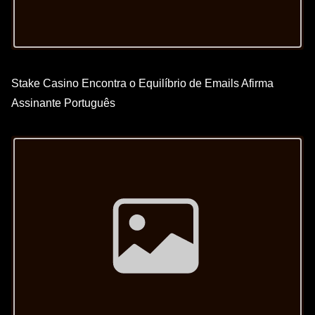
Stake Casino Encontra o Equilíbrio de Emails Afirma
Assinante Português
Image Placeholder