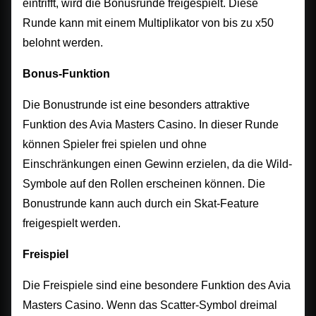
eintrifft, wird die Bonusrunde freigespielt. Diese
Runde kann mit einem Multiplikator von bis zu x50
belohnt werden.
Bonus-Funktion
Die Bonustrunde ist eine besonders attraktive
Funktion des Avia Masters Casino. In dieser Runde
können Spieler frei spielen und ohne
Einschränkungen einen Gewinn erzielen, da die Wild-
Symbole auf den Rollen erscheinen können. Die
Bonustrunde kann auch durch ein Skat-Feature
freigespielt werden.
Freispiel
Die Freispiele sind eine besondere Funktion des Avia
Masters Casino. Wenn das Scatter-Symbol dreimal