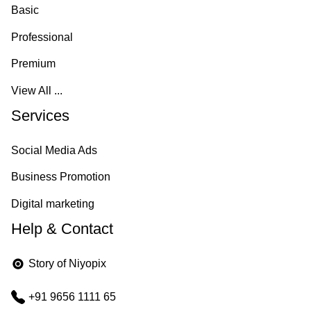
Basic
Professional
Premium
View All ...
Services
Social Media Ads
Business Promotion
Digital marketing
Help & Contact
Story of Niyopix
+91 9656 1111 65