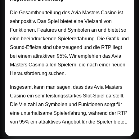
Die Gesamtbeurteilung des Avia Masters Casino ist
sehr positiv. Das Spiel bietet eine Vielzahl von
Funktionen, Features und Symbolen an und bietet so
eine beeindruckende Spielererfahrung. Die Grafik und
Sound-Effekte sind überzeugend und die RTP liegt
bei einem attraktiven 95%. Wir empfehlen das Avia
Masters Casino allen Spielern, die nach einer neuen
Herausforderung suchen.
Insgesamt kann man sagen, dass das Avia Masters
Casino ein sehr leistungsstarkes Slot-Spiel darstellt.
Die Vielzahl an Symbolen und Funktionen sorgt für
eine unterhaltsame Spielerfahrung, während der RTP
von 95% ein attraktives Angebot für die Spieler bietet.