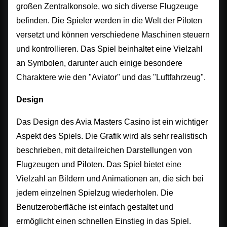
großen Zentralkonsole, wo sich diverse Flugzeuge
befinden. Die Spieler werden in die Welt der Piloten
versetzt und können verschiedene Maschinen steuern
und kontrollieren. Das Spiel beinhaltet eine Vielzahl
an Symbolen, darunter auch einige besondere
Charaktere wie den "Aviator" und das "Luftfahrzeug".
Design
Das Design des Avia Masters Casino ist ein wichtiger
Aspekt des Spiels. Die Grafik wird als sehr realistisch
beschrieben, mit detailreichen Darstellungen von
Flugzeugen und Piloten. Das Spiel bietet eine
Vielzahl an Bildern und Animationen an, die sich bei
jedem einzelnen Spielzug wiederholen. Die
Benutzeroberfläche ist einfach gestaltet und
ermöglicht einen schnellen Einstieg in das Spiel.