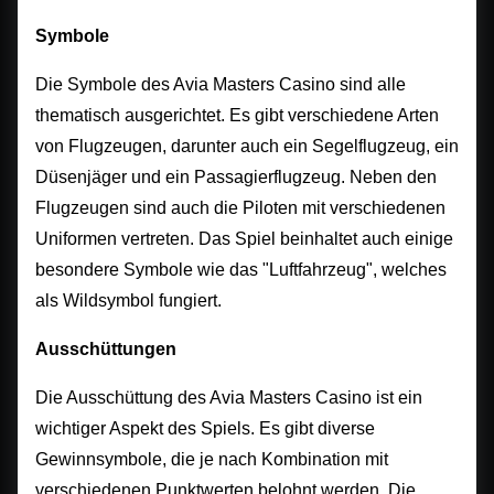
Symbole
Die Symbole des Avia Masters Casino sind alle
thematisch ausgerichtet. Es gibt verschiedene Arten
von Flugzeugen, darunter auch ein Segelflugzeug, ein
Düsenjäger und ein Passagierflugzeug. Neben den
Flugzeugen sind auch die Piloten mit verschiedenen
Uniformen vertreten. Das Spiel beinhaltet auch einige
besondere Symbole wie das "Luftfahrzeug", welches
als Wildsymbol fungiert.
Ausschüttungen
Die Ausschüttung des Avia Masters Casino ist ein
wichtiger Aspekt des Spiels. Es gibt diverse
Gewinnsymbole, die je nach Kombination mit
verschiedenen Punktwerten belohnt werden. Die