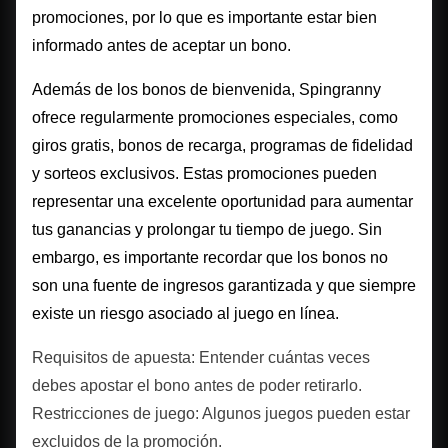
promociones, por lo que es importante estar bien
informado antes de aceptar un bono.
Además de los bonos de bienvenida, Spingranny
ofrece regularmente promociones especiales, como
giros gratis, bonos de recarga, programas de fidelidad
y sorteos exclusivos. Estas promociones pueden
representar una excelente oportunidad para aumentar
tus ganancias y prolongar tu tiempo de juego. Sin
embargo, es importante recordar que los bonos no
son una fuente de ingresos garantizada y que siempre
existe un riesgo asociado al juego en línea.
Requisitos de apuesta: Entender cuántas veces
debes apostar el bono antes de poder retirarlo.
Restricciones de juego: Algunos juegos pueden estar
excluidos de la promoción.