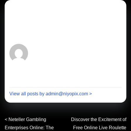
Author: admin@niyopix.com
View all posts by admin@niyopix.com >
P
<
Neteller Gambling
Discover the Excitement of
Enterprises Online: The
Free Online Live Roulette