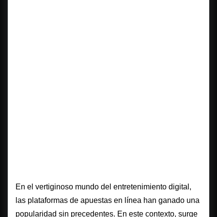
Explora el Universo del
Entretenimiento Digital:
¿Es spingranny la
Plataforma que
Revolucionará tu
Experiencia de Apuestas
Online?
En el vertiginoso mundo del entretenimiento digital,
las plataformas de apuestas en línea han ganado una
popularidad sin precedentes. En este contexto, surge