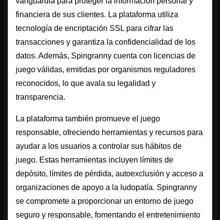
vanguardia para proteger la información personal y
financiera de sus clientes. La plataforma utiliza
tecnología de encriptación SSL para cifrar las
transacciones y garantiza la confidencialidad de los
datos. Además, Spingranny cuenta con licencias de
juego válidas, emitidas por organismos reguladores
reconocidos, lo que avala su legalidad y
transparencia.
La plataforma también promueve el juego
responsable, ofreciendo herramientas y recursos para
ayudar a los usuarios a controlar sus hábitos de
juego. Estas herramientas incluyen límites de
depósito, límites de pérdida, autoexclusión y acceso a
organizaciones de apoyo a la ludopatía. Spingranny
se compromete a proporcionar un entorno de juego
seguro y responsable, fomentando el entretenimiento