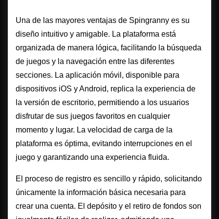
Una de las mayores ventajas de Spingranny es su
diseño intuitivo y amigable. La plataforma está
organizada de manera lógica, facilitando la búsqueda
de juegos y la navegación entre las diferentes
secciones. La aplicación móvil, disponible para
dispositivos iOS y Android, replica la experiencia de
la versión de escritorio, permitiendo a los usuarios
disfrutar de sus juegos favoritos en cualquier
momento y lugar. La velocidad de carga de la
plataforma es óptima, evitando interrupciones en el
juego y garantizando una experiencia fluida.
El proceso de registro es sencillo y rápido, solicitando
únicamente la información básica necesaria para
crear una cuenta. El depósito y el retiro de fondos son