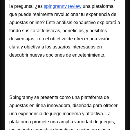
la pregunta: ¿es
spingranny review
una plataforma
que puede realmente revolucionar tu experiencia de
apuestas online? Este análisis exhaustivo explorará a
fondo sus características, beneficios, y posibles
desventajas, con el objetivo de ofrecer una visión
clara y objetiva a los usuarios interesados en
descubrir nuevas opciones de entretenimiento.
¿Qué es Spingranny y Qué
Ofrece?
Spingranny se presenta como una plataforma de
apuestas en línea innovadora, diseñada para ofrecer
una experiencia de juego moderna y atractiva. La
plataforma promete una amplia variedad de juegos,
incluyendo apuestas deportivas, casino en vivo y