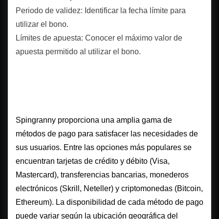
Periodo de validez: Identificar la fecha límite para
utilizar el bono.
Límites de apuesta: Conocer el máximo valor de
apuesta permitido al utilizar el bono.
Métodos de Pago y Retiro de
Fondos
Spingranny proporciona una amplia gama de
métodos de pago para satisfacer las necesidades de
sus usuarios. Entre las opciones más populares se
encuentran tarjetas de crédito y débito (Visa,
Mastercard), transferencias bancarias, monederos
electrónicos (Skrill, Neteller) y criptomonedas (Bitcoin,
Ethereum). La disponibilidad de cada método de pago
puede variar según la ubicación geográfica del