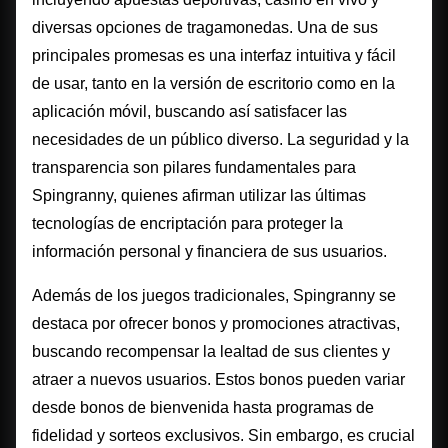
diversas opciones de tragamonedas. Una de sus
principales promesas es una interfaz intuitiva y fácil
de usar, tanto en la versión de escritorio como en la
aplicación móvil, buscando así satisfacer las
necesidades de un público diverso. La seguridad y la
transparencia son pilares fundamentales para
Spingranny, quienes afirman utilizar las últimas
tecnologías de encriptación para proteger la
información personal y financiera de sus usuarios.
Además de los juegos tradicionales, Spingranny se
destaca por ofrecer bonos y promociones atractivas,
buscando recompensar la lealtad de sus clientes y
atraer a nuevos usuarios. Estos bonos pueden variar
desde bonos de bienvenida hasta programas de
fidelidad y sorteos exclusivos. Sin embargo, es crucial