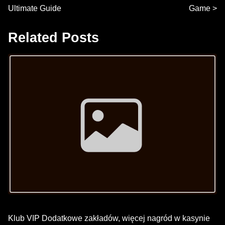
o
Ultimate Guide
Game
>
s
Related Posts
t
Image Placeholder
s
n
a
v
i
g
a
t
Klub VIP Dodatkowe zakładów, więcej nagród w kasynie
i