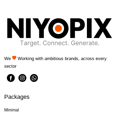
We
Working with ambitious brands, across every
sector
Packages
Minimal