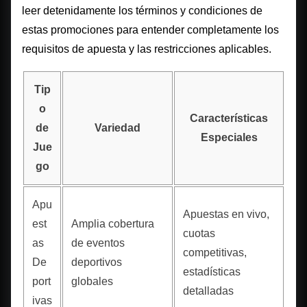
leer detenidamente los términos y condiciones de
estas promociones para entender completamente los
requisitos de apuesta y las restricciones aplicables.
Tip
o
Características
de
Variedad
Especiales
Jue
go
Apu
Apuestas en vivo,
est
Amplia cobertura
cuotas
as
de eventos
competitivas,
De
deportivos
estadísticas
port
globales
detalladas
ivas