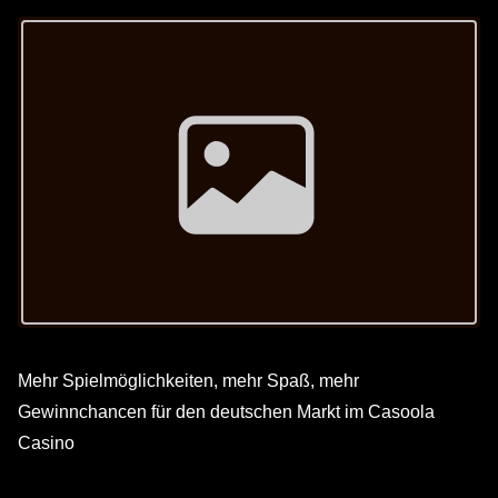
Image Placeholder
Mehr Spielmöglichkeiten, mehr Spaß, mehr
Gewinnchancen für den deutschen Markt im Casoola
Casino