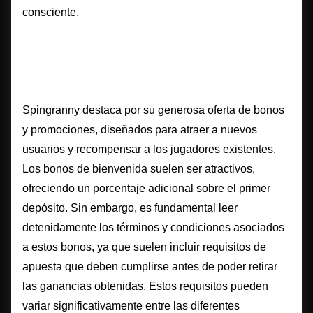
consciente.
Bonos y Promociones: ¿Son Tan
Buenos Como Parecen?
Spingranny destaca por su generosa oferta de bonos
y promociones, diseñados para atraer a nuevos
usuarios y recompensar a los jugadores existentes.
Los bonos de bienvenida suelen ser atractivos,
ofreciendo un porcentaje adicional sobre el primer
depósito. Sin embargo, es fundamental leer
detenidamente los términos y condiciones asociados
a estos bonos, ya que suelen incluir requisitos de
apuesta que deben cumplirse antes de poder retirar
las ganancias obtenidas. Estos requisitos pueden
variar significativamente entre las diferentes