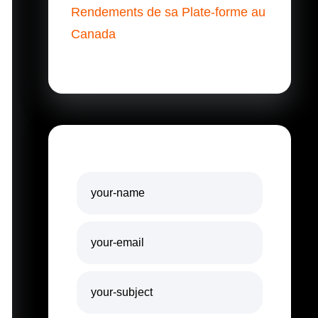
Rendements de sa Plate-forme au
Canada