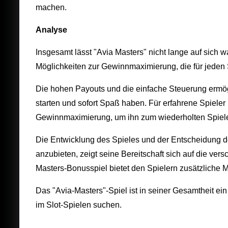
machen.
Analyse
Insgesamt lässt "Avia Masters" nicht lange auf sich 
Möglichkeiten zur Gewinnmaximierung, die für jeden S
Die hohen Payouts und die einfache Steuerung ermög
starten und sofort Spaß haben. Für erfahrene Spiele
Gewinnmaximierung, um ihn zum wiederholten Spiel
Die Entwicklung des Spieles und der Entscheidung de
anzubieten, zeigt seine Bereitschaft sich auf die ve
Masters-Bonusspiel bietet den Spielern zusätzliche M
Das "Avia-Masters"-Spiel ist in seiner Gesamtheit ein
im Slot-Spielen suchen.