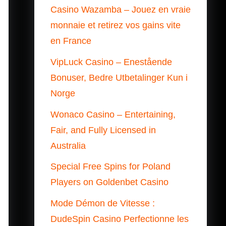
Casino Wazamba – Jouez en vraie
monnaie et retirez vos gains vite
en France
VipLuck Casino – Enestående
Bonuser, Bedre Utbetalinger Kun i
Norge
Wonaco Casino – Entertaining,
Fair, and Fully Licensed in
Australia
Special Free Spins for Poland
Players on Goldenbet Casino
Mode Démon de Vitesse :
DudeSpin Casino Perfectionne les