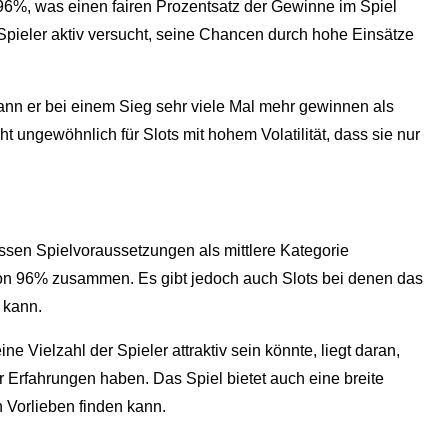
 96%, was einen fairen Prozentsatz der Gewinne im Spiel
r Spieler aktiv versucht, seine Chancen durch hohe Einsätze
 kann er bei einem Sieg sehr viele Mal mehr gewinnen als
t ungewöhnlich für Slots mit hohem Volatilität, dass sie nur
essen Spielvoraussetzungen als mittlere Kategorie
on 96% zusammen. Es gibt jedoch auch Slots bei denen das
n kann.
e Vielzahl der Spieler attraktiv sein könnte, liegt daran,
r Erfahrungen haben. Das Spiel bietet auch eine breite
 Vorlieben finden kann.