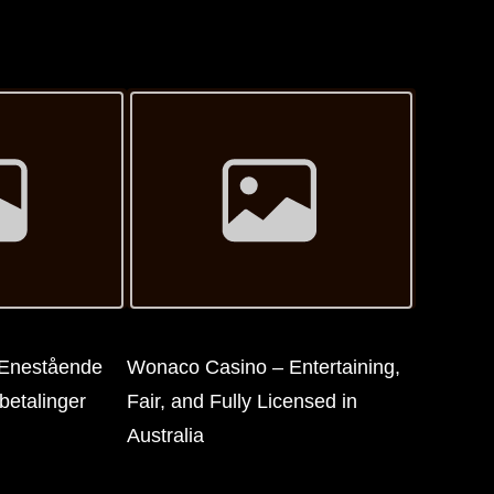
Image Placeholder
 Enestående
Wonaco Casino – Entertaining,
betalinger
Fair, and Fully Licensed in
Australia