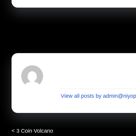
Author: admin@ni
View all posts by admin@niyo
P
<
3 Coin Volcano