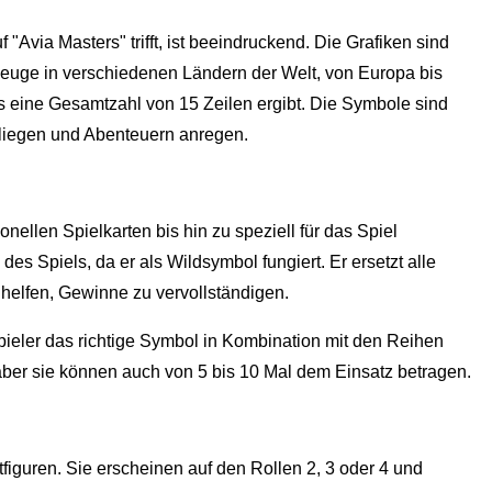
"Avia Masters" trifft, ist beeindruckend. Die Grafiken sind
gzeuge in verschiedenen Ländern der Welt, von Europa bis
as eine Gesamtzahl von 15 Zeilen ergibt. Die Symbole sind
Fliegen und Abenteuern anregen.
nellen Spielkarten bis hin zu speziell für das Spiel
 des Spiels, da er als Wildsymbol fungiert. Er ersetzt alle
elfen, Gewinne zu vervollständigen.
pieler das richtige Symbol in Kombination mit den Reihen
aber sie können auch von 5 bis 10 Mal dem Einsatz betragen.
figuren. Sie erscheinen auf den Rollen 2, 3 oder 4 und