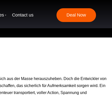
es
Contact us
Deal Now
t, sich aus der Masse herauszuheben. Doch die Entwickler von
chaffen, das sicherlich für Aufmerksamkeit sorgen wird. Ein
benteuer transportiert, voller Action, Spannung und