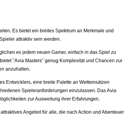
warten. Es bietet ein breites Spektrum an Merkmale und
pieler attraktiv sein werden.
lichen es jedem neuen Gamer, einfach in das Spiel zu
r bietet "Avia Masters" genug Komplexität und Chancen zur
en anzuhalten.
s Entwicklers, eine breite Palette an Wetteinsätzen
rschiedenen Spieleranforderungen einzulassen. Das Avia
öglichkeiten zur Ausweitung ihrer Erfahrungen.
 attraktives Angebot für alle, die nach Action und Abenteuer