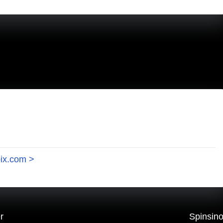
yopix.com
pix.com >
r
Spinsin