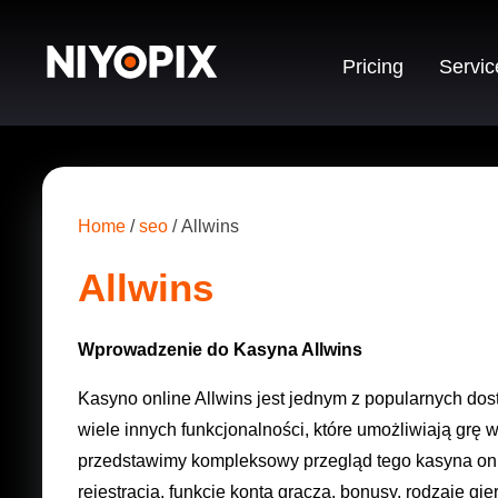
S
k
Pricing
Servic
i
p
t
o
c
Home
/
seo
/ Allwins
o
Allwins
n
t
Wprowadzenie do Kasyna Allwins
e
n
Kasyno online Allwins jest jednym z popularnych do
t
wiele innych funkcjonalności, które umożliwiają grę 
przedstawimy kompleksowy przegląd tego kasyna onli
rejestracja, funkcje konta gracza, bonusy, rodzaje gie