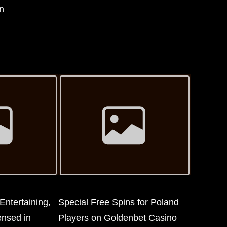
n
Image Placeholder
ntertaining,
Special Free Spins for Poland
ensed in
Players on Goldenbet Casino