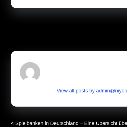
Author: admin@ni
View all posts by admin@niyo
P
<
Spielbanken in Deutschland – Eine Übersicht übe