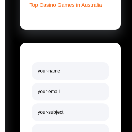
Top Casino Games in Australia