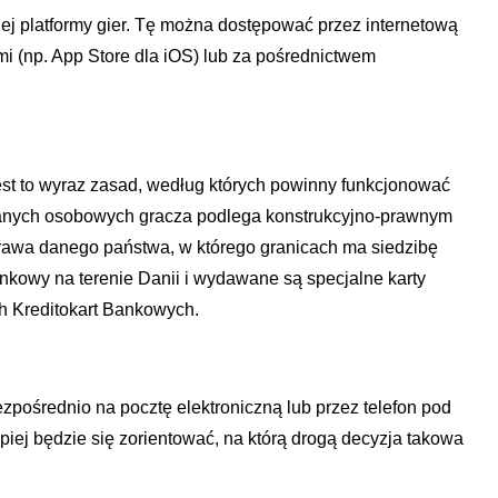
ej platformy gier. Tę można dostępować przez internetową
i (np. App Store dla iOS) lub za pośrednictwem
est to wyraz zasad, według których powinny funkcjonować
 danych osobowych gracza podlega konstrukcyjno-prawnym
prawa danego państwa, w którego granicach ma siedzibę
nkowy na terenie Danii i wydawane są specjalne karty
h Kreditokart Bankowych.
ośrednio na pocztę elektroniczną lub przez telefon pod
piej będzie się zorientować, na którą drogą decyzja takowa