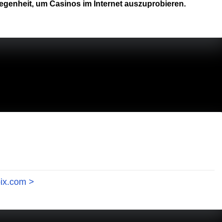
elegenheit, um Casinos im Internet auszuprobieren.
yopix.com
pix.com >