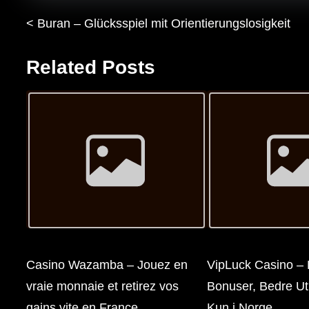
P
<
Buran – Glücksspiel mit Orientierungslosigkeit
o
Related Posts
s
Image Placeholder
Image Placeholder
t
s
n
a
v
i
Casino Wazamba – Jouez en
VipLuck Casino –
g
vraie monnaie et retirez vos
Bonuser, Bedre Ut
gains vite en France
Kun i Norge