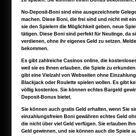
No-Deposit-Boni sind eine ausgezeichnete Gelegen
machen. Diese Boni, die frei sind und nicht mit ei
sie den Spielern die Möglichkeit geben, neue Spiel
tätigen. Diese Boni sind perfekt für Neulinge, da 
verdienen, ohne ihr eigenes Geld zu setzen. Meld
bekommen.
Es gibt zahlreiche Casinos online, die kostenlose
weil sie es Ihnen erlauben, die Spiele zu erkunden
gibt eine Vielzahl von Webseiten ohne Einzahlung
Blackjack oder Roulette spielen wollen. Es gibt k
völlig kostenlos. Sie können echtes Bargeld gewi
Deposit-Bonus bietet.
Sie können auch gratis Geld erhalten, wenn Sie s
einzahlungsfreien Boni gewähren echtes Geld ohne
die nicht über viel Geld verfügen. Sie erlauben I
Geld gewinnen, und sie können auch die Spiele au