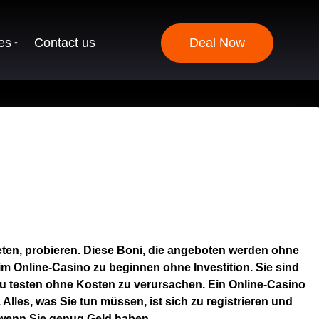
es
Contact us
Deal Now
 spielen ohne ein
eten, probieren. Diese Boni, die angeboten werden ohne
im Online-Casino zu beginnen ohne Investition. Sie sind
u testen ohne Kosten zu verursachen. Ein Online-Casino
Alles, was Sie tun müssen, ist sich zu registrieren und
wenn Sie genug Geld haben.