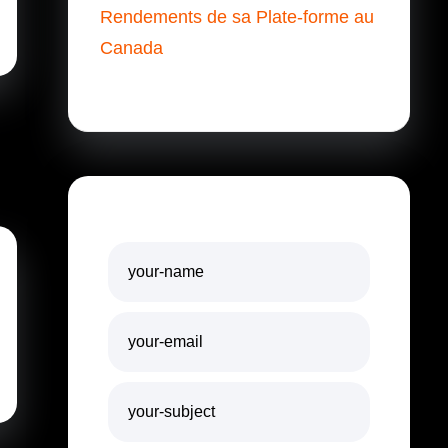
Rendements de sa Plate-forme au
Canada