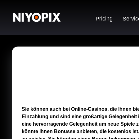
S
k
Pricing
Servic
i
p
t
o
c
Sie können kostenlos
o
n
Risiko einzugehen.
t
e
Sie können auch bei Online-Casinos, die Ihnen bi
n
Einzahlung und sind eine großartige Gelegenheit 
t
eine hervorragende Gelegenheit um neue Spiele z
könnte Ihnen Bonusse anbieten, die kostenlos ist. 
zu spielen. Sie könnten einen Bonus bekommen, 