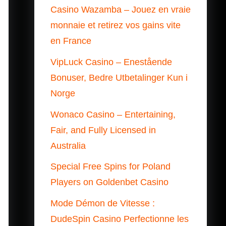
Casino Wazamba – Jouez en vraie
monnaie et retirez vos gains vite
en France
VipLuck Casino – Enestående
Bonuser, Bedre Utbetalinger Kun i
Norge
Wonaco Casino – Entertaining,
Fair, and Fully Licensed in
Australia
Special Free Spins for Poland
Players on Goldenbet Casino
Mode Démon de Vitesse :
DudeSpin Casino Perfectionne les