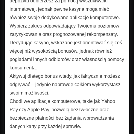
depozytu odbierzesz za pomocą wyszukiwarki
internetowej, jednak pewne kasyna mogą mieć
również swoje dedykowane aplikacje komputerowe.
Wybierz zakres odpowiadający Twojemu poziomowi
zaryzykowania oraz prognozowanej rekompensaty.
Decydując kasyno, wskazane jest orientować się coś
więcej niż wysokością bonusów, jednak również
poglądami innych odbiorców oraz własnością pomocy
konsumenta.
Aktywuj dlatego bonus wtedy, jak faktycznie możesz
odgrywać – jedynie naprawdę całkiem wykorzystasz
swoim możliwości.
Chodliwe aplikacje komputerowe, takie jak Yahoo
Pay czy Apple Pay, pozwolą bezzwłoczne oraz
bezpieczne płatności bez żądania wprowadzania
danych karty przy każdej sprawie.