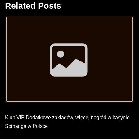
Related Posts
n
Image Placeholder
a
v
i
g
a
t
i
o
Klub VIP Dodatkowe zakładów, więcej nagród w kasynie
n
Spinanga w Polsce