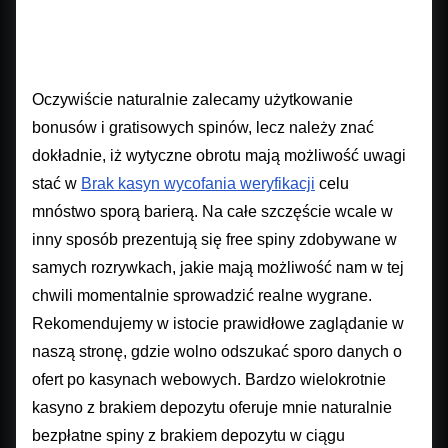
gratisowych spinów z
brakiem depozytu
Oczywiście naturalnie zalecamy użytkowanie
bonusów i gratisowych spinów, lecz należy znać
dokładnie, iż wytyczne obrotu mają możliwość uwagi
stać w
Brak kasyn wycofania weryfikacji
celu
mnóstwo sporą barierą. Na całe szczęście wcale w
inny sposób prezentują się free spiny zdobywane w
samych rozrywkach, jakie mają możliwość nam w tej
chwili momentalnie sprowadzić realne wygrane.
Rekomendujemy w istocie prawidłowe zaglądanie w
naszą stronę, gdzie wolno odszukać sporo danych o
ofert po kasynach webowych. Bardzo wielokrotnie
kasyno z brakiem depozytu oferuje mnie naturalnie
bezpłatne spiny z brakiem depozytu w ciągu