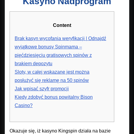
Kasyno Nadprogram
Content
Brak kasyn wycofania weryfikacji | Odnajdź
wyjątkowe bonusy Spinmama –
pięćdziesięciu gratisowych spinów z
brakiem depozytu
Sloty, w całej wskazane jest można
posłużyć się reklamę na 50 spinów
Jak wpisać szyfr promocji
Kiedy zdobyć bonus powitalny Bison
Casino?
Okazuje się, iż kasyno Kingspin działa na bazie