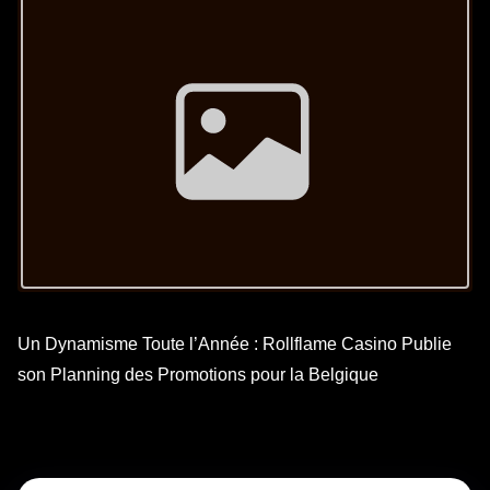
Un Dynamisme Toute l’Année : Rollflame Casino Publie
son Planning des Promotions pour la Belgique