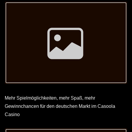
Image Placeholder
Mehr Spielmöglichkeiten, mehr Spaß, mehr
Gewinnchancen für den deutschen Markt im Casoola
Casino
Image Placeholder