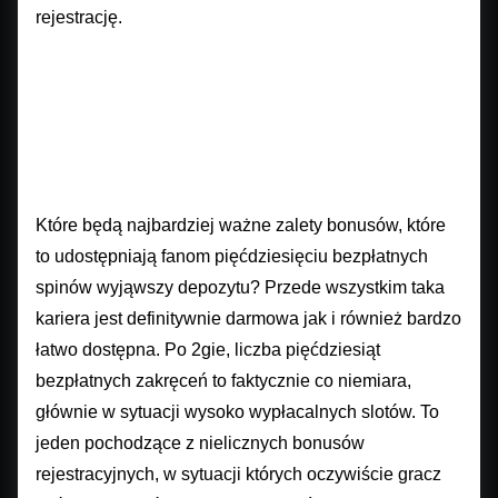
rejestrację.
Sloty, w całej wskazane jest
można posłużyć się reklamę
na 50 spinów
Które będą najbardziej ważne zalety bonusów, które
to udostępniają fanom pięćdziesięciu bezpłatnych
spinów wyjąwszy depozytu? Przede wszystkim taka
kariera jest definitywnie darmowa jak i również bardzo
łatwo dostępna. Po 2gie, liczba pięćdziesiąt
bezpłatnych zakręceń to faktycznie co niemiara,
głównie w sytuacji wysoko wypłacalnych slotów. To
jeden pochodzące z nielicznych bonusów
rejestracyjnych, w sytuacji których oczywiście gracz