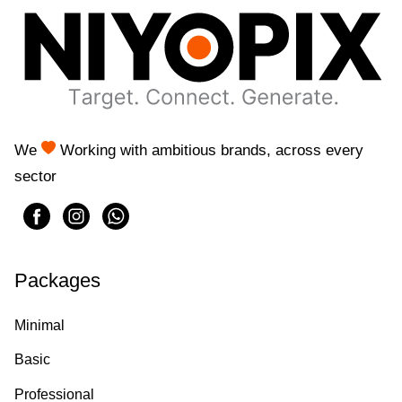
We
Working with ambitious brands, across every
sector
Packages
Minimal
Basic
Professional